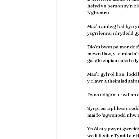
hefyd yn berson sy’n c
Nghymru.
Mae’n amlwg fod hyn yn
ysgrifennu’i drydedd gy
Dio’m bwys pa mor ddefn
mewn llaw, y teimlad a’r
gasglu copiau caled o l
Mae’r gyfrol hon, fodd 
y clawr a theimlad safo
Dyna ddigon o rwdlan 
Syrpreis a phleser oedd
mai fo ‘sgwenodd nhw ai
Yn ôl at y pwynt gwreid
wedi lleoli’r Tymbl a’r