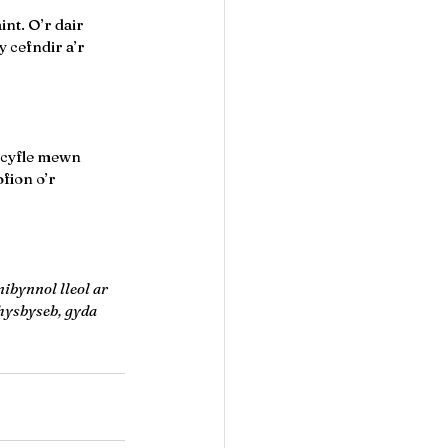
nt. O’r dair 
 cefndir a’r 
 cyfle mewn 
fion o’r 
ynnol lleol ar 
hysbyseb, gyda 