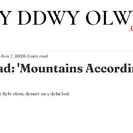
Y DDWY OL
Nov 7, 2020
3 min read
ad: 'Mountains Accordi
llyfr eleni, dyma'r un y dylai fod.