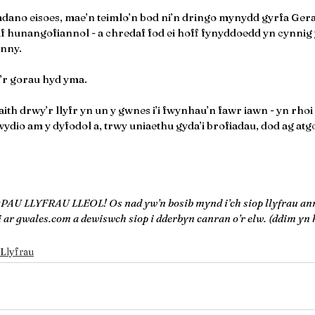
mdano eisoes, mae’n teimlo’n bod ni’n dringo mynydd gyrfa Gerai
 hunangofiannol - a chredaf fod ei hoff fynyddoedd yn cynnig y
ynny.
a’r gorau hyd yma.
th drwy’r llyfr yn un y gwnes i’i fwynhau’n fawr iawn - yn rhoi
ydio am y dyfodol a, trwy uniaethu gyda’i brofiadau, dod ag atgo
LLYFRAU LLEOL! Os nad yw’n bosib mynd i’ch siop llyfrau annib
 ar gwales.com a dewiswch siop i dderbyn canran o’r elw. (ddim yn 
Llyfrau