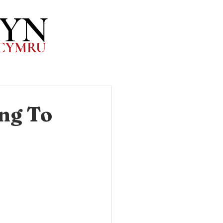
WYN
.CYM
RU
ng To