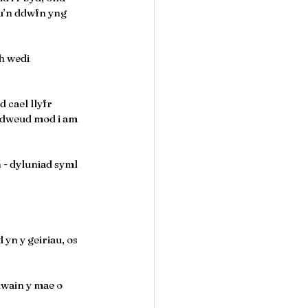
u’n ddwfn yng 
h wedi 
 cael llyfr 
 dweud mod i am 
 - dyluniad syml 
yn y geiriau, os 
wain y mae o 