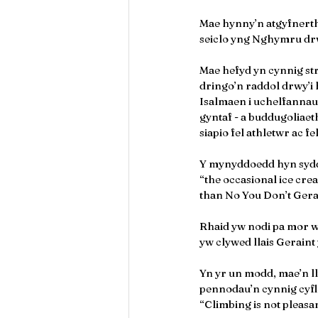
Mae hynny’n atgyfnerthu
seiclo yng Nghymru drw
Mae hefyd yn cynnig str
dringo’n raddol drwy’i 
Isalmaen i uchelfannau’
gyntaf - a buddugoliaet
siapio fel athletwr ac fe
Y mynyddoedd hyn sydd w
“the occasional ice crea
than No You Don’t Gerai
Rhaid yw nodi pa mor w
yw clywed llais Geraint
Yn yr un modd, mae’n ll
pennodau’n cynnig cyfle
“Climbing is not pleasant