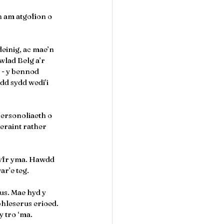
 am atgofion o 
einig, ac mae’n 
lad Belg a’r 
 - y bennod 
dd sydd wedi’i 
personoliaeth o 
eraint rather 
lyfr yma. Hawdd 
ar’e teg.
us. Mae hyd y 
hleserus erioed. 
y tro ‘ma.