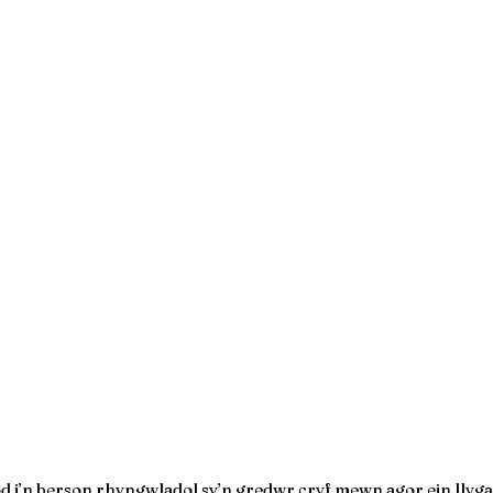
 i’n berson rhyngwladol sy’n gredwr cryf mewn agor ein llygaid