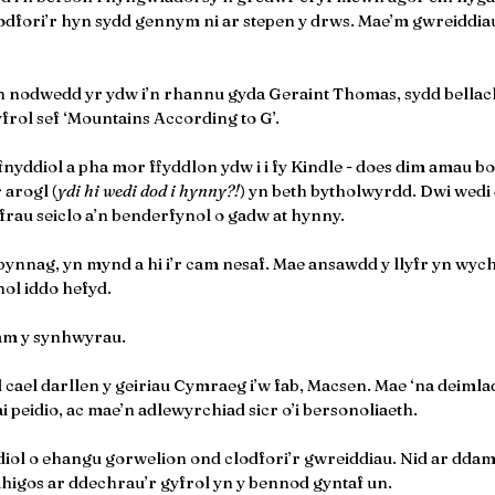
lodfori’r hyn sydd gennym ni ar stepen y drws. Mae’m gwreiddia
 nodwedd yr ydw i’n rhannu gyda Geraint Thomas, sydd bellac
frol sef ‘Mountains According to G’.
yddiol a pha mor ffyddlon ydw i i fy Kindle - does dim amau bod
 arogl (
ydi hi wedi dod i hynny?!
) yn beth bytholwyrdd. Dwi wedi
yfrau seiclo a’n benderfynol o gadw at hynny.
bynnag, yn mynd a hi i’r cam nesaf. Mae ansawdd y llyfr yn wych
nol iddo hefyd.
am y synhwyrau.
 cael darllen y geiriau Cymraeg i’w fab, Macsen. Mae ‘na deimlad 
 peidio, ac mae’n adlewyrchiad sicr o’i bersonoliaeth.
diol o ehangu gorwelion ond clodfori’r gwreiddiau. Nid ar ddam
 Rhigos ar ddechrau’r gyfrol yn y bennod gyntaf un. 