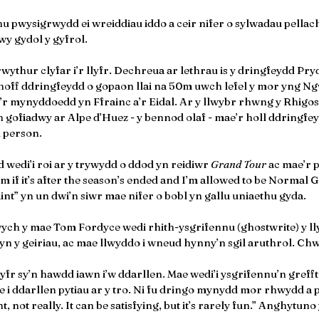
 pwysigrwydd ei wreiddiau iddo a ceir nifer o sylwadau pellach
y gydol y gyfrol.
wythur clyfar i’r llyfr. Dechreua ar lethrau is y dringfeydd Pryd
hoff ddringfeydd o gopaon llai na 50m uwch lefel y mor yng Ngw
r mynyddoedd yn Ffrainc a’r Eidal. Ar y llwybr rhwng y Rhigos
h gofiadwy ar Alpe d’Huez - y bennod olaf - mae’r holl ddringfey
l person.
edi’i roi ar y trywydd o ddod yn reidiwr 
Grand Tour
 ac mae’r 
m if it’s after the season’s ended and I’m allowed to be Normal G
nt” yn un dwi’n siwr mae nifer o bobl yn gallu uniaethu gyda.
ych y mae Tom Fordyce wedi rhith-ysgrifennu (ghostwrite) y l
 yn y geiriau, ac mae llwyddo i wneud hynny’n sgil aruthrol. Chw
yfr sy’n hawdd iawn i’w ddarllen. Mae wedi’i ysgrifennu’n grefft
 i ddarllen pytiau ar y tro. Ni fu dringo mynydd mor rhwydd a p
, not really. It can be satisfying, but it’s rarely fun.” Anghytuno 