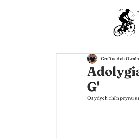
Gruffudd ab Owain
Adolygi
G'
Os ydych chi'n prynu un 