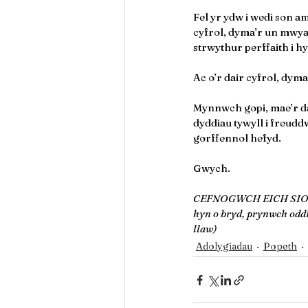
Fel yr ydw i wedi son a
cyfrol, dyma’r un mwyaf
strwythur perffaith i h
Ac o’r dair cyfrol, dym
Mynnwch gopi, mae’r dai
dyddiau tywyll i freuddw
gorffennol hefyd.
Gwych.
CEFNOGWCH EICH SIOPAU 
hyn o bryd, prynwch oddi
llaw)
Adolygiadau
Popeth