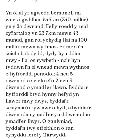
Yn ôl at yr agwedd bersonol, mi 
wnes i gwblhau 545km (340 milltir) 
yn y 24 diwrnod. Felly roedd y reid 
cyfartalog yn 22.7km mewn 42 
munud, gan roi ychydig llai na 100 
milltir mewn wythnos. Er mod i’n 
seiclo bob dydd, dydy hyn ddim 
mwy - llai os rywbeth - na’r hyn 
fyddwn i’n ei wneud mewn wythnos 
o hyfforddi penodol; 4 neu 5 
diwrnod o seiclo efo 2 neu 3 
diwrnod o ymadfer llawn. Byddai’r 
hyfforddi bryd hynny hefyd yn 
llawer mwy dwys, byddai’r 
sesiynau’n ryw awr o hyd, a byddai’r 
diwrnodau ymadfer yn ddiwrnodau 
ymadfer llwyr. O ganlyniad, 
byddai’n fwy effeithlon o ran 
cynyddu lefel y ffitrwydd.