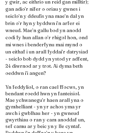
y gwir, ac eithrio un reid gan milltir); 
gan adio’r nifer o oriau y gwnes i 
seiclo’n y ddeufis yna mae’n dal yn 
brin o’r hyn y byddwn i’n arfer ei 
wneud. Mae’n gallu bod yn anodd 
codi fy hun allan o’r rhigol hon, ond 
mi wnes i benderfynu mai mynd o 
un eithaf i un arall fyddai’r datrysiad 
- seiclo bob dydd yn ystod yr adfent, 
24 diwrnod ar y trot. Ai dyma beth 
oeddwn i’i angen?
Yn feddyliol, o ran cael ffocws, yn 
bendant roedd hwn yn fanteisiol. 
Mae ychwanegu’r haen arall yna o 
gymhelliant - yn yr achos yma yr 
awch i gwblhau her - yn gwneud 
gwyrthiau o ran y cam anoddaf un, 
sef camu ar y beic yn y lle cyntaf. 
Byddwn i’n deffro’n y bore yn 