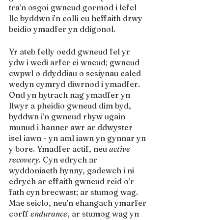
tra’n osgoi gwneud gormod i lefel 
lle byddwn i’n colli eu heffaith drwy 
beidio ymadfer yn ddigonol.
Yr ateb felly oedd gwneud fel yr 
ydw i wedi arfer ei wneud; gwneud 
cwpwl o ddyddiau o sesiynau caled 
wedyn cymryd diwrnod i ymadfer. 
Ond yn hytrach nag ymadfer yn 
llwyr a pheidio gwneud dim byd, 
byddwn i’n gwneud rhyw ugain 
munud i hanner awr ar ddwyster 
isel iawn - yn aml iawn yn gynnar yn 
y bore. Ymadfer actif, neu 
active 
recovery
. Cyn edrych ar 
wyddoniaeth hynny, gadewch i ni 
edrych ar effaith gwneud reid o’r 
fath cyn brecwast; ar stumog wag. 
Mae seiclo, neu’n ehangach ymarfer 
corff 
endurance
, ar stumog wag yn 