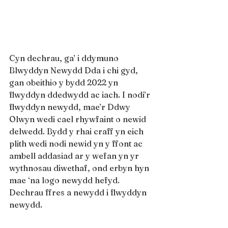
Cyn dechrau, ga’ i ddymuno 
Blwyddyn Newydd Dda i chi gyd, 
gan obeithio y bydd 2022 yn 
flwyddyn ddedwydd ac iach. I nodi’r 
flwyddyn newydd, mae’r Ddwy 
Olwyn wedi cael rhywfaint o newid 
delwedd. Bydd y rhai craff yn eich 
plith wedi nodi newid yn y ffont ac 
ambell addasiad ar y wefan yn yr 
wythnosau diwethaf, ond erbyn hyn 
mae ‘na logo newydd hefyd. 
Dechrau ffres a newydd i flwyddyn 
newydd.