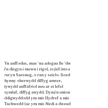
Yn anffodus, mae ‘na adegau lle ‘dw 
i’n disgyn i mewn i rigol, 
to fall into a 
rut 
yn Saesneg, o ran y seiclo. Boed 
hynny oherwydd diffyg amser, 
tywydd anffafriol neu ar ei lefel 
symlaf, diffyg awydd. Dyna’n union 
ddigwyddodd ym mis Hydref a mis 
Tachwedd (ac ym mis Medi a dweud 