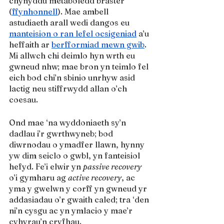
chynyddu metaboledd braster 
(
ffynhonnell
). Mae ambell 
astudiaeth arall wedi dangos eu 
manteision o ran lefel ocsigeniad
 a’u 
heffaith ar 
berfformiad mewn gwib
. 
Mi allwch chi deimlo hyn wrth eu 
gwneud nhw; mae bron yn teimlo fel 
eich bod chi’n sbinio unrhyw asid 
lactig neu stiffrwydd allan o’ch 
coesau.
Ond mae ‘na wyddoniaeth sy’n 
dadlau i’r gwrthwyneb; bod 
diwrnodau o ymadfer llawn, hynny 
yw dim seiclo o gwbl, yn fanteisiol 
hefyd. Fe’i elwir yn 
passive recovery
o’i gymharu ag 
active recovery
, ac 
yma y gwelwn y corff yn gwneud yr 
addasiadau o’r gwaith caled; tra ‘den 
ni’n cysgu ac yn ymlacio y mae’r 
cyhyrau’n cryfhau. 