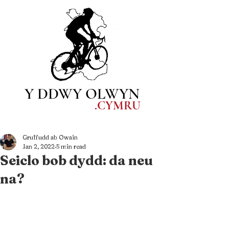
Y DDWY OLWYN
.CYM
RU
Gruffudd ab Owain
Jan 2, 2022
5 min read
Seiclo bob dydd: da neu
na?