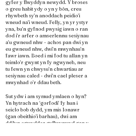
gyfer y flwyddyn newydd. Y broses 
o greu habit ydy o yn y bôn, creu 
rhywbeth sy’n anoddach peidio’i 
wneud na’i wneud. Felly, yn yr ystyr 
yna, bu’n gyfnod pwysig iawn o ran 
dod i’r arfer o amserlennu sesiynau 
a’u gwneud nhw - achos pan dwi yn 
eu gwneud nhw, dwi’n mwynhau’n 
fawr iawn. Boed i mi fod tu allan yn 
teimlo’r gwynt yn fy ngwyneb, neu 
tu fewn yn chwysu’n chwartiau ar 
sesiynau caled - dwi’n cael pleser a 
mwynhad o’r ddau beth.
Sut ydw i am symud ymlaen o hyn? 
Yn hytrach na ‘gorfodi’ fy hun i 
seiclo bob dydd, ym mis Ionawr 
(gan obeithio’i barhau), dwi am 
ddilyn egwyddor gyflwynwyd gan y 
productivity guru 
blaenllaw, Matt 