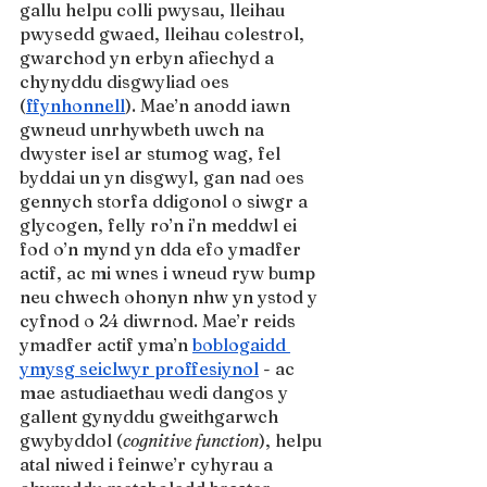
gallu helpu colli pwysau, lleihau 
pwysedd gwaed, lleihau colestrol, 
gwarchod yn erbyn afiechyd a 
chynyddu disgwyliad oes 
(
ffynhonnell
). Mae’n anodd iawn 
gwneud unrhywbeth uwch na 
dwyster isel ar stumog wag, fel 
byddai un yn disgwyl, gan nad oes 
gennych storfa ddigonol o siwgr a 
glycogen, felly ro’n i’n meddwl ei 
fod o’n mynd yn dda efo ymadfer 
actif, ac mi wnes i wneud ryw bump 
neu chwech ohonyn nhw yn ystod y 
cyfnod o 24 diwrnod. Mae’r reids 
ymadfer actif yma’n 
boblogaidd 
ymysg seiclwyr proffesiynol
 - ac 
mae astudiaethau wedi dangos y 
gallent gynyddu gweithgarwch 
gwybyddol (
cognitive function
), helpu 
atal niwed i feinwe’r cyhyrau a 