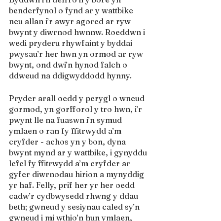
benderfynol o fynd ar y wattbike 
neu allan i’r awyr agored ar ryw 
bwynt y diwrnod hwnnw. Roeddwn i 
wedi pryderu rhywfaint y byddai 
pwysau’r her hwn yn ormod ar ryw 
bwynt, ond dwi’n hynod falch o 
ddweud na ddigwyddodd hynny.
Pryder arall oedd y perygl o wneud 
gormod, yn gorfforol y tro hwn, i’r 
pwynt lle na fuaswn i’n symud 
ymlaen o ran fy ffitrwydd a’m 
cryfder - achos yn y bon, dyna 
bwynt mynd ar y wattbike, i gynyddu 
lefel fy ffitrwydd a’m cryfder ar 
gyfer diwrnodau hirion a mynyddig 
yr haf. Felly, prif her yr her oedd 
cadw’r cydbwysedd rhwng y ddau 
beth; gwneud y sesiynau caled sy’n 
gwneud i mi wthio’n hun ymlaen, 