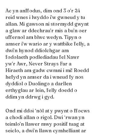
Ac yn anffodus, dim ond 3 o’r 24 
reid wnes i lwyddo i’w gwneud y tu 
allan. Mi gawson ni stormydd gwynt 
a glaw ar ddechrau’r mis a bu’n oer 
uffernol am blwc wedyn. Tipyn o 
amser i’w wario ar y wattbike felly, a 
dwi’n hynod ddiolchgar am 
fodolaeth podlediadau fel Nawr 
yw’r Awr, Never Strays Far a 
Hiraeth am gadw cwmni i mi! Roedd 
hefyd yn amser da i wneud fy nos 
dyddiol o Duolingo a darllen 
erthyglau ar lein, felly doedd o 
ddim yn ddrwg i gyd.
Ond mi ddoi ‘nôl at y pwynt o ffocws 
a chodi allan o rigol. Dwi ‘rwan yn 
teimlo’n llawer mwy positif tuag at 
seiclo, a dwi’n llawn cymhelliant ar 