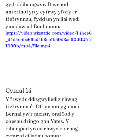
gyd-ddihangwyr. Diwrnod 
anferthol yn y cyfrwy yfory i'r 
ffefrynnau, fydd un yn llai wedi 
ymadawiad Buchmann.
https://video.wixstatic.com/video/f44ce6
_d4d4c45a69cd4b8cbfb30d8ae802027d/
1080p/mp4/file.mp4
Cymal 14
Y frwydr ddisgwyliedig rhwng 
ffefrynnau'r DC yn amlygu mai 
Bernal yw'r meistr, ond fod y 
coesau dringo gan Yates. Y 
dihangiad yn eu rhwystro rhag 
cymryd eiliadau bonws; 