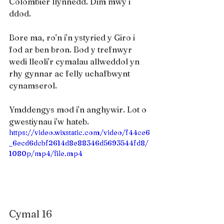
Colombier llynnedd. Dim mwy i 
ddod.
Bore ma, ro'n i'n ystyried y Giro i 
fod ar ben bron. Bod y trefnwyr 
wedi lleoli'r cymalau allweddol yn 
rhy gynnar ac felly uchafbwynt 
cynamserol.
Ymddengys mod i'n anghywir. Lot o 
gwestiynau i'w hateb.
https://video.wixstatic.com/video/f44ce6
_6ecd6dcbf2614d8e88346d5693544fd8/
1080p/mp4/file.mp4
Cymal 16