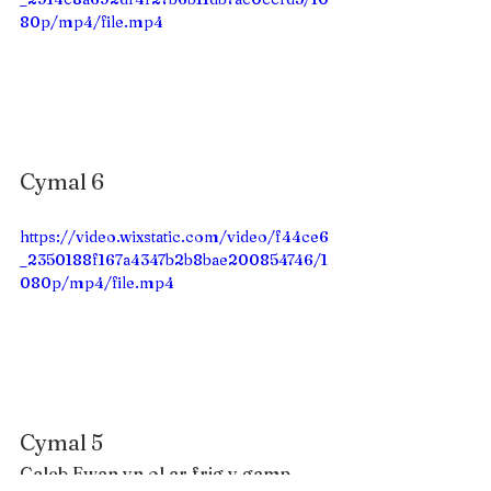
80p/mp4/file.mp4
Cymal 6
https://video.wixstatic.com/video/f44ce6
_2350188f167a4347b2b8bae200854746/1
080p/mp4/file.mp4
Cymal 5
Caleb Ewan yn ol ar frig y gamp 