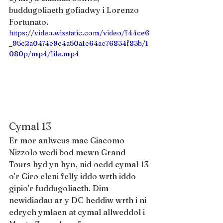
buddugoliaeth gofiadwy i Lorenzo 
Fortunato.
https://video.wixstatic.com/video/f44ce6
_95c2a0474e9c4a50a1c64ac76834f83b/1
080p/mp4/file.mp4
Cymal 13
Er mor anlwcus mae Giacomo 
Nizzolo wedi bod mewn Grand 
Tours hyd yn hyn, nid oedd cymal 13 
o'r Giro eleni felly iddo wrth iddo 
gipio'r fuddugoliaeth. Dim 
newidiadau ar y DC heddiw wrth i ni 
edrych ymlaen at cymal allweddol i 