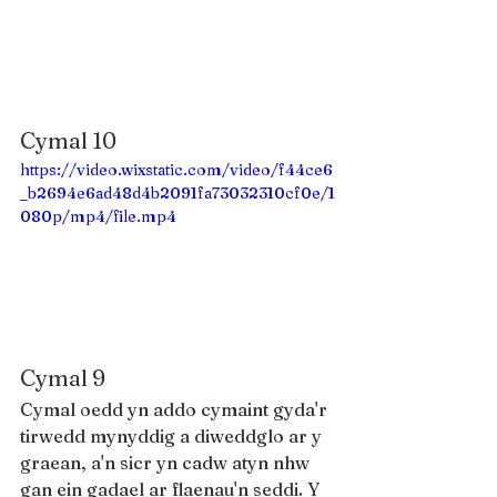
Cymal 10
https://video.wixstatic.com/video/f44ce6
_b2694e6ad48d4b2091fa73032310cf0e/1
080p/mp4/file.mp4
Cymal 9
Cymal oedd yn addo cymaint gyda'r 
tirwedd mynyddig a diweddglo ar y 
graean, a'n sicr yn cadw atyn nhw 
gan ein gadael ar flaenau'n seddi. Y 