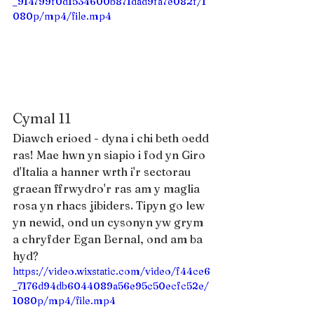
_914799f0d1534600b871dad9fa7e082f/1
080p/mp4/file.mp4
Cymal 11
Diawch erioed - dyna i chi beth oedd 
ras! Mae hwn yn siapio i fod yn Giro 
d'Italia a hanner wrth i'r sectorau 
graean ffrwydro'r ras am y maglia 
rosa yn rhacs jibiders. Tipyn go lew 
yn newid, ond un cysonyn yw grym 
a chryfder Egan Bernal, ond am ba 
hyd?
https://video.wixstatic.com/video/f44ce6
_7176d94db6044089a56e95c50ecfc52e/
1080p/mp4/file.mp4