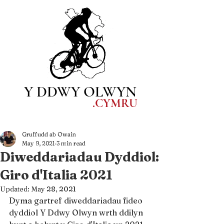
Y DDWY OLWYN
.CYM
RU
Gruffudd ab Owain
May 9, 2021
3 min read
Diweddariadau Dyddiol:
Giro d'Italia 2021
Updated:
May 28, 2021
Dyma gartref diweddariadau fideo 
dyddiol Y Ddwy Olwyn wrth ddilyn 