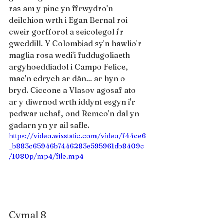
ras am y pinc yn ffrwydro'n 
deilchion wrth i Egan Bernal roi 
cweir gorfforol a seicolegol i'r 
gweddill. Y Colombiad sy'n hawlio'r 
maglia rosa wedi'i fuddugoliaeth 
argyhoeddiadol i Campo Felice, 
mae'n edrych ar dân... ar hyn o 
bryd. Ciccone a Vlasov agosaf ato 
ar y diwrnod wrth iddynt esgyn i'r 
pedwar uchaf, ond Remco'n dal yn 
gadarn yn yr ail safle.
https://video.wixstatic.com/video/f44ce6
_b883c65946b7446283e595961db8409c
/1080p/mp4/file.mp4
Cymal 8