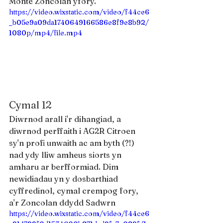
Monte Zoncolan yfory.
https://video.wixstatic.com/video/f44ce6
_b05e9a09da1740649166586e8f9e8b92/
1080p/mp4/file.mp4
Cymal 12
Diwrnod arall i'r dihangiad, a 
diwrnod perffaith i AG2R Citroen 
sy'n profi unwaith ac am byth (?!) 
nad ydy lliw amheus siorts yn 
amharu ar berfformiad. Dim 
newidiadau yn y dosbarthiad 
cyffredinol, cymal crempog fory, 
a'r Zoncolan ddydd Sadwrn
https://video.wixstatic.com/video/f44ce6