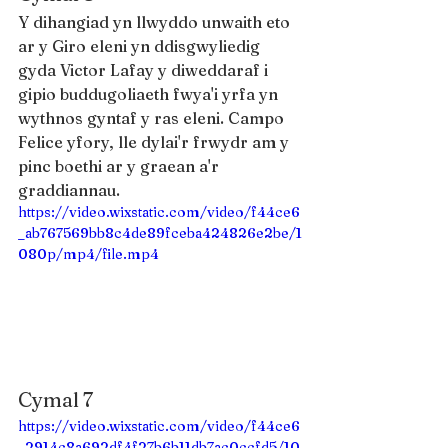
Y dihangiad yn llwyddo unwaith eto 
ar y Giro eleni yn ddisgwyliedig 
gyda Victor Lafay y diweddaraf i 
gipio buddugoliaeth fwya'i yrfa yn 
wythnos gyntaf y ras eleni. Campo 
Felice yfory, lle dylai'r frwydr am y 
pinc boethi ar y graean a'r 
graddiannau.
https://video.wixstatic.com/video/f44ce6
_ab767569bb8c4de89fceba424826e2be/1
080p/mp4/file.mp4
Cymal 7
https://video.wixstatic.com/video/f44ce6
_2914c8a692df4f27b6b11db7ac0ccfd5/10