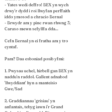
- Yates wedi deffro! BEX yn wych 
drwy'r dydd i roi llwyfan perffaith 
iddo ymosod a chracio Bernal
- Brwydr am y pinc rwan rhwng 3; 
Caruso mewn sefyllfa dda...
Cefn Bernal yn ei frathu am y tro 
cyntaf.
Pam? Dau esboniad posib yfmi:
1. Pwysau uchel, hirbell gan BEX yn 
naddu'n raddol. Gallent adnabod 
'llwyddiant' hyn a manteisio 
Gwe/Sad
2. Graddiannau 'grisiau' yn 
anfantais, tebyg iawn i'r Grand 