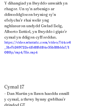
Y dihangiad yn llwyddo unwaith yn 
rhagor. Un sy'n arbenigo ar 
ddiweddgloeon bryniog sy'n 
efelychu'r rhai welir yng 
nghlasuron undydd Gwlad Belg, 
Alberto Bettiol, yn llwyddo i gipio'r 
cymal yn ddigon cyfforddus.
https://video.wixstatic.com/video/f44ce6
_31efb269722e41b88b184e351d88dda7/1
080p/mp4/file.mp4
Cymal 17
- Dan Martin yn llawn haeddu ennill 
y cymal, a thrwy hynny gwblhau'r 
drindod GT