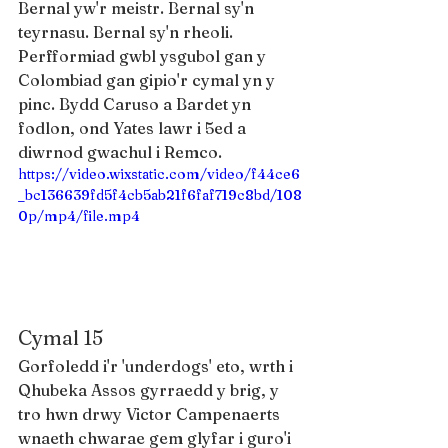
Bernal yw'r meistr. Bernal sy'n 
teyrnasu. Bernal sy'n rheoli. 
Perfformiad gwbl ysgubol gan y 
Colombiad gan gipio'r cymal yn y 
pinc. Bydd Caruso a Bardet yn 
fodlon, ond Yates lawr i 5ed a 
diwrnod gwachul i Remco. 
https://video.wixstatic.com/video/f44ce6
_bc136639fd5f4cb5ab21f6faf719c8bd/108
0p/mp4/file.mp4
Cymal 15
Gorfoledd i'r 'underdogs' eto, wrth i 
Qhubeka Assos gyrraedd y brig, y 
tro hwn drwy Victor Campenaerts 
wnaeth chwarae gem glyfar i guro'i 