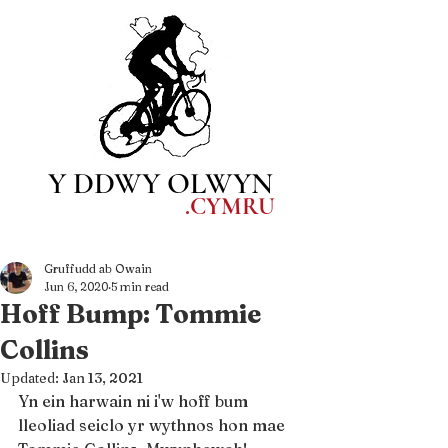
Y DDWY OLWYN
.CYM
RU
Gruffudd ab Owain
Jun 6, 2020
5 min read
Hoff Bump: Tommie
Collins
Updated:
Jan 13, 2021
Yn ein harwain ni i'w hoff bum 
lleoliad seiclo yr wythnos hon mae 