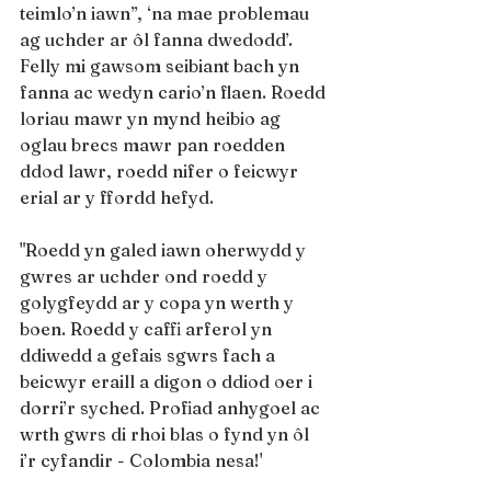
teimlo’n iawn”, ‘na mae problemau 
ag uchder ar ôl fanna dwedodd’. 
Felly mi gawsom seibiant bach yn 
fanna ac wedyn cario’n flaen. Roedd 
loriau mawr yn mynd heibio ag 
oglau brecs mawr pan roedden 
ddod lawr, roedd nifer o feicwyr 
erial ar y ffordd hefyd.
"Roedd yn galed iawn oherwydd y 
gwres ar uchder ond roedd y 
golygfeydd ar y copa yn werth y 
boen. Roedd y caffi arferol yn 
ddiwedd a gefais sgwrs fach a 
beicwyr eraill a digon o ddiod oer i 
dorri’r syched. Profiad anhygoel ac 
wrth gwrs di rhoi blas o fynd yn ôl 
i’r cyfandir - Colombia nesa!'