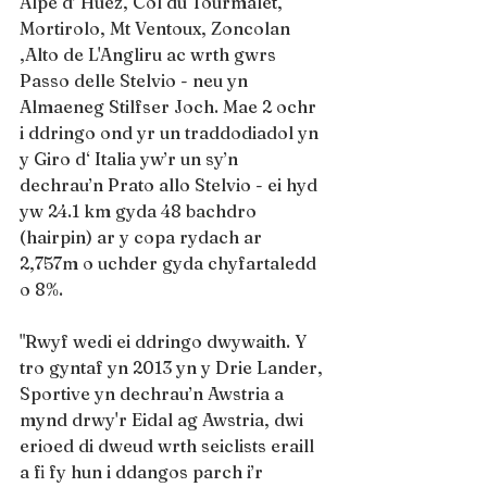
Alpe d’ Huez, Col du Tourmalet, 
Mortirolo, Mt Ventoux, Zoncolan 
,Alto de L'Angliru ac wrth gwrs 
Passo delle Stelvio - neu yn 
Almaeneg Stilfser Joch. Mae 2 ochr 
i ddringo ond yr un traddodiadol yn 
y Giro d‘ Italia yw’r un sy’n 
dechrau’n Prato allo Stelvio - ei hyd 
yw 24.1 km gyda 48 bachdro 
(hairpin) ar y copa rydach ar 
2,757m o uchder gyda chyfartaledd 
o 8%.
"Rwyf wedi ei ddringo dwywaith. Y 
tro gyntaf yn 2013 yn y Drie Lander, 
Sportive yn dechrau’n Awstria a 
mynd drwy'r Eidal ag Awstria, dwi 
erioed di dweud wrth seiclists eraill 
a fi fy hun i ddangos parch i’r 