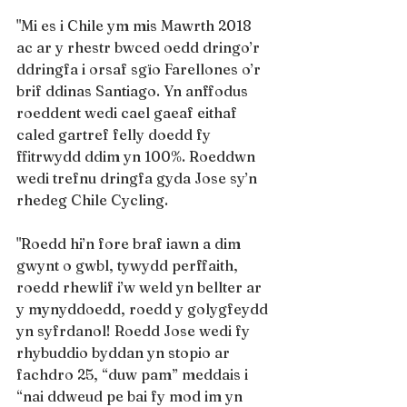
"Mi es i Chile ym mis Mawrth 2018 
ac ar y rhestr bwced oedd dringo’r 
ddringfa i orsaf sgïo Farellones o’r 
brif ddinas Santiago. Yn anffodus 
roeddent wedi cael gaeaf eithaf 
caled gartref felly doedd fy 
ffitrwydd ddim yn 100%. Roeddwn 
wedi trefnu dringfa gyda Jose sy’n 
rhedeg Chile Cycling. 
"Roedd hi’n fore braf iawn a dim 
gwynt o gwbl, tywydd perffaith, 
roedd rhewlif i’w weld yn bellter ar 
y mynyddoedd, roedd y golygfeydd 
yn syfrdanol! Roedd Jose wedi fy 
rhybuddio byddan yn stopio ar 
fachdro 25, “duw pam” meddais i 
“nai ddweud pe bai fy mod im yn 