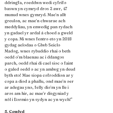
ddringfa, roeddwn wedi cyfrifo 
baswn yn cymryd dros 2 awr, 47 
munud wnes gymryd. Mae’n allt 
greulon, ac mae’n chwarae ach 
meddyliau, yn enwedig pan rydach 
yn gadael yr ardal á choed a gweld 
y copa. Mi wnes fentro eto yn 2018 
gydag aelodau o Glwb Seiclo 
Madog, wnes rybuddio rhai o beth 
oedd o’m blaenau ac i ddangos 
parch, oedd rhai di cael sioc o faint 
o galed oedd o ac yn amlwg yn deud 
byth eto! Mae siopa cofroddion ar y 
copa a diod a phallu, ond mae’n oer 
ar adegau yno, felly dio’m yn lle i 
aros am hir, ac mae’r disgyniad y 
nôl i Bormio yn sydyn ac yn wych!"
5. Cowlyd