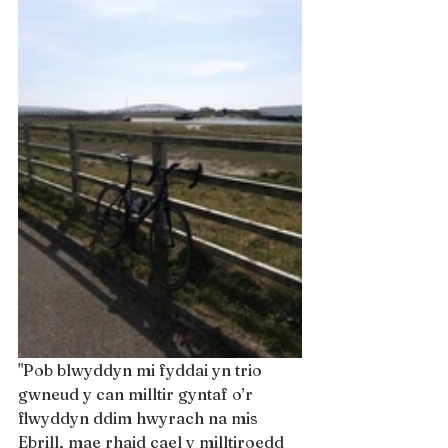
"Pob blwyddyn mi fyddai yn trio 
gwneud y can milltir gyntaf o’r 
flwyddyn ddim hwyrach na mis 
Ebrill, mae rhaid cael y milltiroedd 