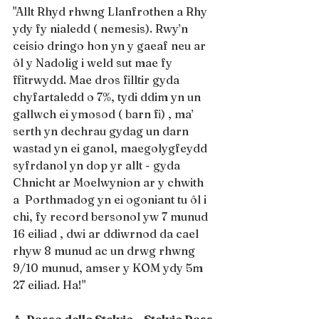
"Allt Rhyd rhwng Llanfrothen a Rhy 
ydy fy nialedd ( nemesis). Rwy’n 
ceisio dringo hon yn y gaeaf neu ar 
ôl y Nadolig i weld sut mae fy 
ffitrwydd. Mae dros filltir gyda 
chyfartaledd o 7%, tydi ddim yn un 
gallwch ei ymosod ( barn fi) , ma’ 
serth yn dechrau gydag un darn 
wastad yn ei ganol, maegolygfeydd 
syfrdanol yn dop yr allt - gyda 
Chnicht ar Moelwynion ar y chwith 
a  Porthmadog yn ei ogoniant tu ôl i 
chi, fy record bersonol yw 7 munud 
16 eiliad , dwi ar ddiwrnod da cael 
rhyw 8 munud ac un drwg rhwng 
9/10 munud, amser y KOM ydy 5m 
27 eiliad. Ha!"
4. Passo dello Stelvio – Stelvio Pass