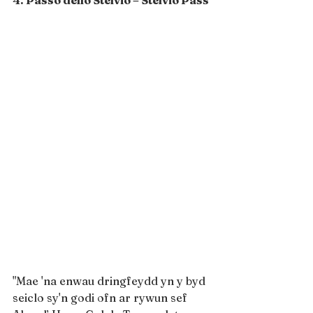
"Mae 'na enwau dringfeydd yn y byd 
seiclo sy'n godi ofn ar rywun sef 