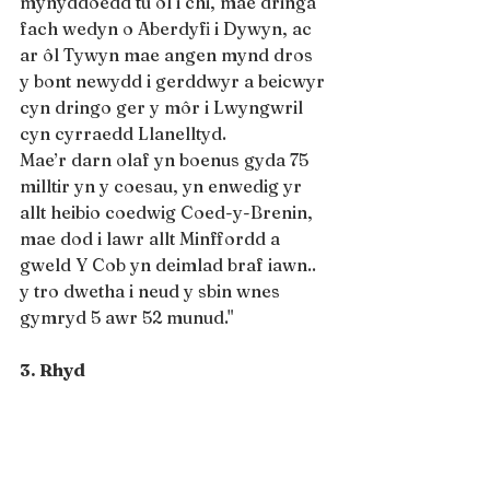
mynyddoedd tu ôl i chi, mae dringa 
fach wedyn o Aberdyfi i Dywyn, ac 
ar ôl Tywyn mae angen mynd dros 
y bont newydd i gerddwyr a beicwyr 
cyn dringo ger y môr i Lwyngwril 
cyn cyrraedd Llanelltyd.
Mae’r darn olaf yn boenus gyda 75 
milltir yn y coesau, yn enwedig yr 
allt heibio coedwig Coed-y-Brenin, 
mae dod i lawr allt Minffordd a 
gweld Y Cob yn deimlad braf iawn.. 
y tro dwetha i neud y sbin wnes 
gymryd 5 awr 52 munud."
3. Rhyd