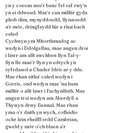
yn y coesau neu’r banc fel saf rwy’n 
yn ei ddweud. Mae’r can milltir gyda 
phob dim, mynyddoedd, llynnoedd 
a’r môr, dringfeydd hir a rhai bach 
caled
Cychwyn ym Mhorthmadog ac 
wedyn i Ddolgellau, mae angen droi 
i lawr am allt uwchben llyn Tal-y-
llyn lle mae’r llyn yn edrych yn 
syfrdanol a Chader Idris ar y dde. 
Mae rhan eitha’ caled wedyn i 
Gorris, ond wedyn mae 'na bum 
milltir o allt lawr i Fachynlleth. Mae
angen troi wedyn am Aberdyfi a 
Thywyn drwy Bennal. Mae rhan 
yma o’r daith yn wych, cofleidio 
ochr lein rheilffordd Cambrian, 
gweld y môr o'ch blaen a'r 