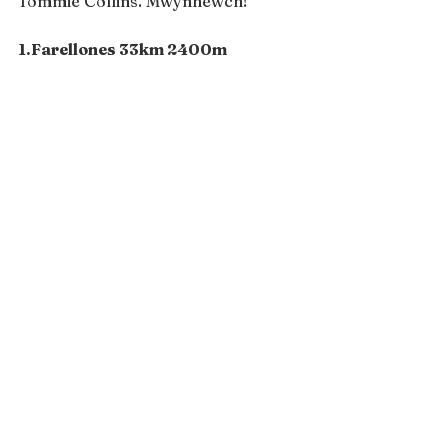
Tommie Collins. Mwynhewch!
1.Farellones 33km 2400m