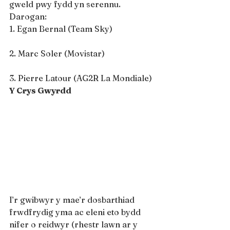
gweld pwy fydd yn serennu.
Darogan:
1. Egan Bernal (Team Sky)
2. Marc Soler (Movistar)
3. Pierre Latour (AG2R La Mondiale)
Y Crys Gwyrdd
I’r gwibwyr y mae’r dosbarthiad 
frwdfrydig yma ac eleni eto bydd 
nifer o reidwyr (rhestr lawn ar y 