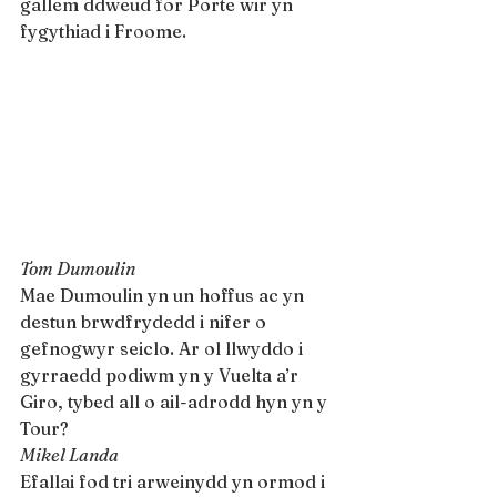
gallem ddweud for Porte wir yn 
fygythiad i Froome.
Tom Dumoulin
Mae Dumoulin yn un hoffus ac yn 
destun brwdfrydedd i nifer o 
gefnogwyr seiclo. Ar ol llwyddo i 
gyrraedd podiwm yn y Vuelta a’r 
Giro, tybed all o ail-adrodd hyn yn y 
Tour?
Mikel Landa
Efallai fod tri arweinydd yn ormod i 