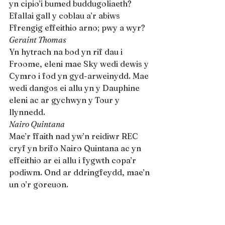
yn cipio’i bumed buddugoliaeth? 
Efallai gall y coblau a’r abiws 
Ffrengig effeithio arno; pwy a wyr?
Geraint Thomas
Yn hytrach na bod yn rif dau i 
Froome, eleni mae Sky wedi dewis y 
Cymro i fod yn gyd-arweinydd. Mae 
wedi dangos ei allu yn y Dauphine 
eleni ac ar gychwyn y Tour y 
llynnedd.
Nairo Quintana
Mae’r ffaith nad yw’n reidiwr REC 
cryf yn brifo Nairo Quintana ac yn 
effeithio ar ei allu i fygwth copa’r 
podiwm. Ond ar ddringfeydd, mae’n 
un o’r goreuon.