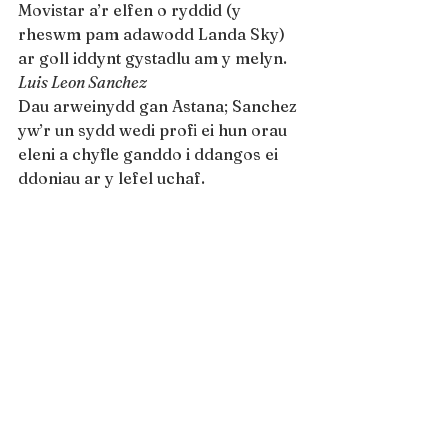
Movistar a’r elfen o ryddid (y 
rheswm pam adawodd Landa Sky) 
ar goll iddynt gystadlu am y melyn.
Luis Leon Sanchez
Dau arweinydd gan Astana; Sanchez 
yw’r un sydd wedi profi ei hun orau 
eleni a chyfle ganddo i ddangos ei 
ddoniau ar y lefel uchaf.
Jakob Fuglsang
Hefyd yn rhan o dim Astana; 
saethodd i’n sylw wedi perfformiad 