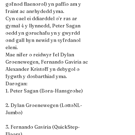
gofnod flaenorol) yn paffio am y 
fraint ac anrhydedd yma.
Cyn cael ei ddiarddel o’r ras ar 
gymal 4 y llynnedd, Peter Sagan 
oedd yn goruchafu yn y gwyrdd 
ond gall hyn newid yn syfrdanol 
eleni.
Mae nifer o reidwyr fel Dylan 
Groenewegen, Fernando Gaviria ac 
Alexander Kristoff yn debygol o 
fygwth y dosbarthiad yma.
Darogan:
1. Peter Sagan (Bora-Hansgrohe)
2. Dylan Groenewegen (LottoNL-
Jumbo)
3. Fernando Gaviria (QuickStep-
Floors)