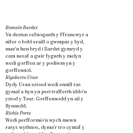
Romain Bardet
Yn destun cefnogaeth y Ffrancwyr a 
nifer o bobl eraill o gwmpas y byd, 
mae’n hen bryd i Bardet gymryd y 
cam nesaf a gwir fygwth y melyn 
wedi gorffen ar y podiwm yn y 
gorffennol.
Rigoberto Uran
Dydy Uran erioed wedi ennill ras 
gymal a hyn yn peri trafferth iddo’n 
ystod y Tour. Gorffennodd yn ail y 
llynnedd.
Richie Porte
Wedi perfformio’n wych mewn 
rasys wythnos, dyma’r tro cyntaf y 