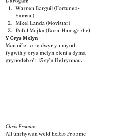
Darogan:
Warren Barguil (Fortuneo-
Samsic)
Mikel Landa (Movistar)
Rafal Majka (Bora-Hansgrohe)
Y Crys Melyn
Mae nifer o reidwyr yn mynd i 
fygwth y crys melyn eleni a dyma 
grynodeb o’r 13 sy’n ffefrynnau.
Chris Froome
All unrhywun weld heibio Froome 