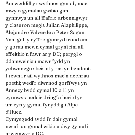
Am weddill yr wythnos gyntaf, mae 
mwy o gymalau gwibio gan 
gynnwys un all ffafrio arbennigwyr 
y clasuron megis Julian Alaphilippe, 
Alejandro Valverde a Peter Sagan.
Yna, gall y cyffro gymryd troad am 
y gorau mewn cymal grynfeini all 
effeithio’n fawr ar y DC; perygl o 
ddamweiniau mawr fydd yn 
ychwanegu sbeis at y ras yn bendant.
I fewn i’r ail wythnos mae’n dechrau 
poethi; wedi’r diwrnod gorffwys yn 
Annecy bydd cymal 10 a 11 yn 
cynnwys pedair dringfa heriol yr 
un; cyn y gymal fynyddig i Alpe 
d’Huez.
Cymysgedd sydd i’r dair gymal 
nesaf; un gymal wibio a dwy gymal i 
arweinwyr y DC.