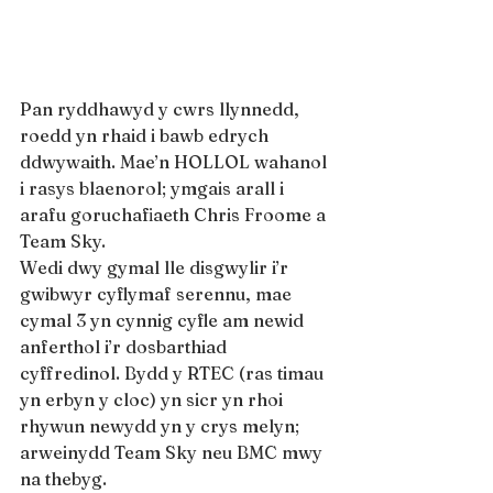
Pan ryddhawyd y cwrs llynnedd, 
roedd yn rhaid i bawb edrych 
ddwywaith. Mae’n HOLLOL wahanol 
i rasys blaenorol; ymgais arall i 
arafu goruchafiaeth Chris Froome a 
Team Sky.
Wedi dwy gymal lle disgwylir i’r 
gwibwyr cyflymaf serennu, mae 
cymal 3 yn cynnig cyfle am newid 
anferthol i’r dosbarthiad 
cyffredinol. Bydd y RTEC (ras timau 
yn erbyn y cloc) yn sicr yn rhoi 
rhywun newydd yn y crys melyn; 
arweinydd Team Sky neu BMC mwy 
na thebyg.