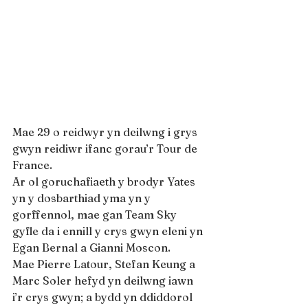
Mae 29 o reidwyr yn deilwng i grys 
gwyn reidiwr ifanc gorau’r Tour de 
France.
Ar ol goruchafiaeth y brodyr Yates 
yn y dosbarthiad yma yn y 
gorffennol, mae gan Team Sky 
gyfle da i ennill y crys gwyn eleni yn 
Egan Bernal a Gianni Moscon.
Mae Pierre Latour, Stefan Keung a 
Marc Soler hefyd yn deilwng iawn 
i’r crys gwyn; a bydd yn ddiddorol 