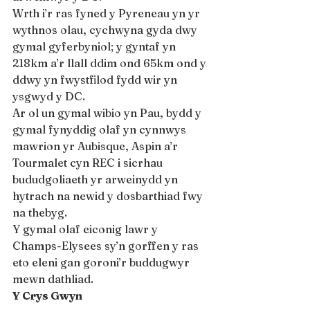
Wrth i’r ras fyned y Pyreneau yn yr 
wythnos olau, cychwyna gyda dwy 
gymal gyferbyniol; y gyntaf yn 
218km a’r llall ddim ond 65km ond y 
ddwy yn fwystfilod fydd wir yn 
ysgwyd y DC.
Ar ol un gymal wibio yn Pau, bydd y 
gymal fynyddig olaf yn cynnwys 
mawrion yr Aubisque, Aspin a’r 
Tourmalet cyn REC i sicrhau 
bududgoliaeth yr arweinydd yn 
hytrach na newid y dosbarthiad fwy 
na thebyg.
Y gymal olaf eiconig lawr y 
Champs-Elysees sy’n gorffen y ras 
eto eleni gan goroni’r buddugwyr 
mewn dathliad.
Y Crys Gwyn