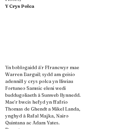
Y Crys Polca
Yn boblogaidd â’r Ffrancwyr mae 
Warren Barguil; sydd am geisio 
adennill y crys polca yn lliwiau 
Fortuneo Samsic eleni wedi 
buddugoliaeth â Sunweb llynnedd.
Mae’r bwcis hefyd yn ffafrio 
Thomas de Ghendt a Mikel Landa, 
ynghyd â Rafal Majka, Nairo 
Quintana ac Adam Yates.