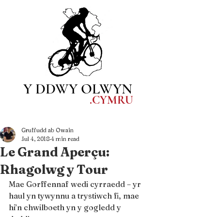
Y DDWY OLWYN
.CYM
RU
Gruffudd ab Owain
Jul 4, 2018
4 min read
Le Grand Aperçu:
Rhagolwg y Tour
Mae Gorffennaf wedi cyrraedd – yr 
haul yn tywynnu a trystiwch fi, mae 
hi’n chwilboeth yn y gogledd y 