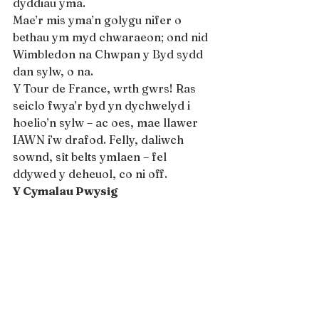
dyddiau yma.
Mae’r mis yma’n golygu nifer o 
bethau ym myd chwaraeon; ond nid 
Wimbledon na Chwpan y Byd sydd 
dan sylw, o na.
Y Tour de France, wrth gwrs! Ras 
seiclo fwya’r byd yn dychwelyd i 
hoelio’n sylw – ac oes, mae llawer 
IAWN i’w drafod. Felly, daliwch 
sownd, sît belts ymlaen – fel 
ddywed y deheuol, co ni off.
Y Cymalau Pwysig