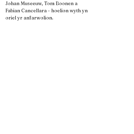
Johan Museeuw, Tom Boonen a 
Fabian Cancellara - hoelion wyth yn 
oriel yr anfarwolion.
Hunaniaeth y rasys Fflandriaidd
Mae rhywbeth unigryw iawn am y 
rasys Fflandriaidd - y cyfuniad 
perffaith o goblau, dringfeydd byr 
ond caled a digon o gwrw.Yr hyn 
sydd fwyaf nodweddiadol 
amdanynt yw’r hyn a elwir yn 
‘bergs’ - y dringfeydd coblog, 
byrion sy’n sugno gymaint o egni 
allan o goesau’r reidwyr, ac mae 
gofyn gwytnwch mawr os am ennill 
ar ddiwedd y ras.
Muur van Geraardsbergen. 
Paterberg. Oude Kwaremont. 