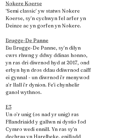
Nokere Koerse
‘Semi classic’ yw statws Nokere 
Koerse, sy’n cychwyn fel arfer yn 
Deinze ac yn gorfen yn Nokere.
Brugge-De Panne
Bu Brugge-De Panne, sy’n dilyn 
cwrs rhwng y ddwy ddinas honno, 
yn ras dri diwrnod hyd at 2017, ond 
erbyn hyn dros ddau ddiwrnod caiff 
ei gynnal - un diwrnod i’r menywod 
a’r llall i’r dynion. Fe’i chynhelir 
ganol wythnos.
E3
Un o’r unig (os nad yr unig) ras 
Fflandriaidd y gallwn ni dystio fod 
Cymro wedi ennill. Yn ras sy’n 
dechrau yn Harelbeke, enillodd 