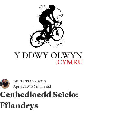
Y DDWY OLWYN
.CYM
RU
Gruffudd ab Owain
Apr 2, 2023
5 min read
Cenhedloedd Seiclo:
Fflandrys