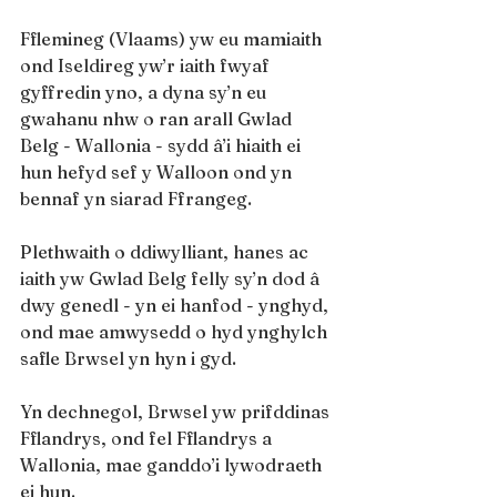
Fflemineg (Vlaams) yw eu mamiaith 
ond Iseldireg yw’r iaith fwyaf 
gyffredin yno, a dyna sy’n eu 
gwahanu nhw o ran arall Gwlad 
Belg - Wallonia - sydd â’i hiaith ei 
hun hefyd sef y Walloon ond yn 
bennaf yn siarad Ffrangeg.
Plethwaith o ddiwylliant, hanes ac 
iaith yw Gwlad Belg felly sy’n dod â 
dwy genedl - yn ei hanfod - ynghyd, 
ond mae amwysedd o hyd ynghylch 
safle Brwsel yn hyn i gyd.
Yn dechnegol, Brwsel yw prifddinas 
Fflandrys, ond fel Fflandrys a 
Wallonia, mae ganddo’i lywodraeth 
ei hun.