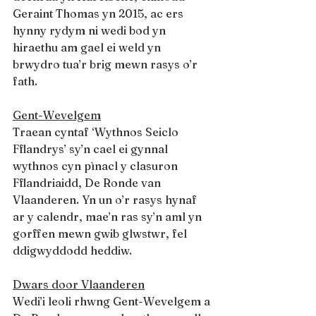
Geraint Thomas yn 2015, ac ers 
hynny rydym ni wedi bod yn 
hiraethu am gael ei weld yn 
brwydro tua’r brig mewn rasys o’r 
fath.
Gent-Wevelgem
Traean cyntaf ‘Wythnos Seiclo 
Fflandrys’ sy’n cael ei gynnal 
wythnos cyn pìnacl y clasuron 
Fflandriaidd, De Ronde van 
Vlaanderen. Yn un o’r rasys hynaf 
ar y calendr, mae’n ras sy’n aml yn 
gorffen mewn gwib glwstwr, fel 
ddigwyddodd heddiw.
Dwars door Vlaanderen
Wedi’i leoli rhwng Gent-Wevelgem a 