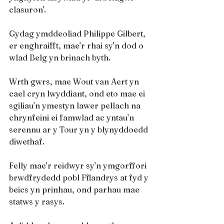
clasuron'.
Gydag ymddeoliad Philippe Gilbert, 
er enghraifft, mae'r rhai sy'n dod o 
wlad Belg yn brinach byth.
Wrth gwrs, mae Wout van Aert yn 
cael cryn lwyddiant, ond eto mae ei 
sgiliau'n ymestyn lawer pellach na 
chrynfeini ei famwlad ac yntau'n 
serennu ar y Tour yn y blynyddoedd 
diwethaf.
Felly mae'r reidwyr sy'n ymgorffori 
brwdfrydedd pobl Fflandrys at fyd y 
beics yn prinhau, ond parhau mae 
statws y rasys.