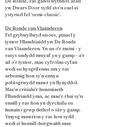
De Ronde, ras ganol wythnos arall 
yw Dwars Door sydd eto’n cael ei 
ystyried fel ‘semi-classic’.
De Ronde van Vlaanderen
Fel grybwyllwyd eisoes, pìnacl y 
tymor Fflandriaidd yw De Ronde 
van Vlaanderen. Yn un o’r meini - y 
rasys undydd mwyaf yn y gamp - a’r 
ail o’r tymor, mae cyfrolau cyfan 
wedi eu hysgrifennu am y ras 
arbennig hon sy’n ennyn 
poblogrwydd mawr yn flynyddol. 
Mae’n crisialu’r hunaniaeth 
Fflandriaidd yma, ac mae’r rhai sy’n 
ennill y ras hon yn dyrchafu eu 
hunain i grwp dethol o sêr y gamp. 
Ymysg mawrion y ras hon sydd 
wedi ei hennill deirgwaith mae 