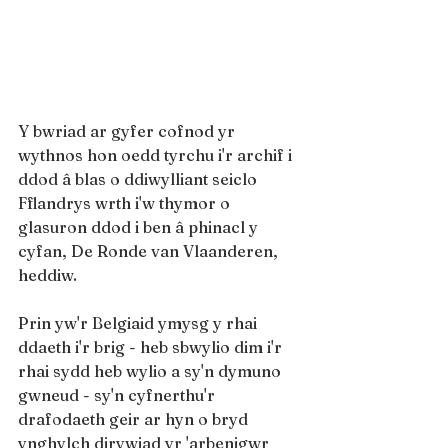
Y bwriad ar gyfer cofnod yr 
wythnos hon oedd tyrchu i'r archif i 
ddod â blas o ddiwylliant seiclo 
Fflandrys wrth i'w thymor o 
glasuron ddod i ben â phinacl y 
cyfan, De Ronde van Vlaanderen, 
heddiw.
Prin yw'r Belgiaid ymysg y rhai 
ddaeth i'r brig - heb sbwylio dim i'r 
rhai sydd heb wylio a sy'n dymuno 
gwneud - sy'n cyfnerthu'r 
drafodaeth geir ar hyn o bryd 
ynghylch dirywiad yr 'arbenigwr 