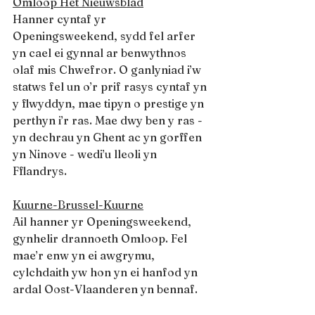
Omloop Het Nieuwsblad
Hanner cyntaf yr 
Openingsweekend, sydd fel arfer 
yn cael ei gynnal ar benwythnos 
olaf mis Chwefror. O ganlyniad i’w 
statws fel un o’r prif rasys cyntaf yn 
y flwyddyn, mae tipyn o prestige yn 
perthyn i’r ras. Mae dwy ben y ras - 
yn dechrau yn Ghent ac yn gorffen 
yn Ninove - wedi’u lleoli yn 
Fflandrys.
Kuurne-Brussel-Kuurne
Ail hanner yr Openingsweekend, 
gynhelir drannoeth Omloop. Fel 
mae’r enw yn ei awgrymu, 
cylchdaith yw hon yn ei hanfod yn 
ardal Oost-Vlaanderen yn bennaf.