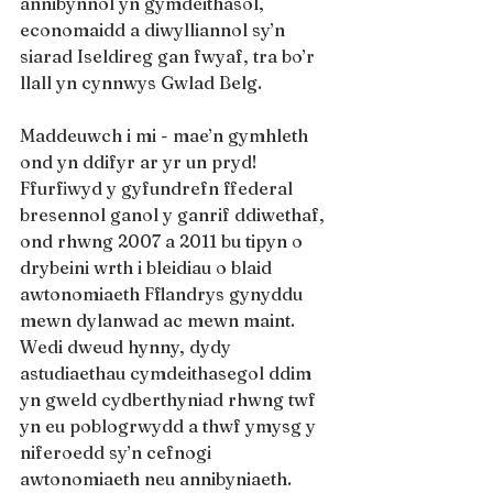
annibynnol yn gymdeithasol, 
economaidd a diwylliannol sy’n 
siarad Iseldireg gan fwyaf, tra bo’r 
llall yn cynnwys Gwlad Belg.
Maddeuwch i mi - mae’n gymhleth 
ond yn ddifyr ar yr un pryd! 
Ffurfiwyd y gyfundrefn ffederal 
bresennol ganol y ganrif ddiwethaf, 
ond rhwng 2007 a 2011 bu tipyn o 
drybeini wrth i bleidiau o blaid 
awtonomiaeth Fflandrys gynyddu 
mewn dylanwad ac mewn maint. 
Wedi dweud hynny, dydy 
astudiaethau cymdeithasegol ddim 
yn gweld cydberthyniad rhwng twf 
yn eu poblogrwydd a thwf ymysg y 
niferoedd sy’n cefnogi 
awtonomiaeth neu annibyniaeth.