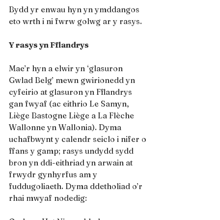
Bydd yr enwau hyn yn ymddangos 
eto wrth i ni fwrw golwg ar y rasys.
Y rasys yn Fflandrys
Mae’r hyn a elwir yn ‘glasuron 
Gwlad Belg’ mewn gwirionedd yn 
cyfeirio at glasuron yn Fflandrys 
gan fwyaf (ac eithrio Le Samyn, 
Liège Bastogne Liège a La Flèche 
Wallonne yn Wallonia). Dyma 
uchafbwynt y calendr seiclo i nifer o 
ffans y gamp; rasys undydd sydd 
bron yn ddi-eithriad yn arwain at 
frwydr gynhyrfus am y 
fuddugoliaeth. Dyma ddetholiad o’r 
rhai mwyaf nodedig: