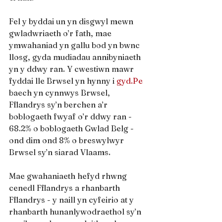
Fel y byddai un yn disgwyl mewn 
gwladwriaeth o’r fath, mae 
ymwahaniad yn gallu bod yn bwnc 
llosg, gyda mudiadau annibyniaeth 
yn y ddwy ran. Y cwestiwn mawr 
fyddai lle Brwsel yn hynny i 
gyd.Pe
baech yn cynnwys Brwsel, 
Fflandrys sy’n berchen a’r 
boblogaeth fwyaf o’r ddwy ran - 
68.2% o boblogaeth Gwlad Belg - 
ond dim ond 8% o breswylwyr 
Brwsel sy’n siarad Vlaams.
Mae gwahaniaeth hefyd rhwng 
cenedl Fflandrys a rhanbarth 
Fflandrys - y naill yn cyfeirio at y 
rhanbarth hunanlywodraethol sy’n 