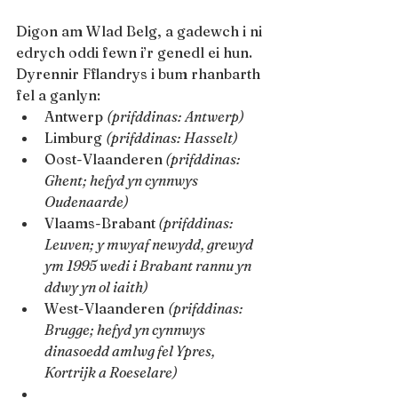
Digon am Wlad Belg, a gadewch i ni 
edrych oddi fewn i’r genedl ei hun. 
Dyrennir Fflandrys i bum rhanbarth 
fel a ganlyn:
Antwerp 
(prifddinas: Antwerp)
Limburg 
(prifddinas: Hasselt)
Oost-Vlaanderen
 (prifddinas: 
Ghent; hefyd yn cynnwys 
Oudenaarde)
Vlaams-Brabant
 (prifddinas: 
Leuven; y mwyaf newydd, grewyd 
ym 1995 wedi i Brabant rannu yn 
ddwy yn ol iaith)
West-Vlaanderen 
(prifddinas: 
Brugge; hefyd yn cynnwys 
dinasoedd amlwg fel Ypres, 
Kortrijk a Roeselare)