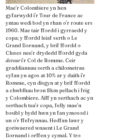
Mae'r Colombiere yn hen 
gyfarwydd i'r Tour de France ac 
yntau wedi bod yn rhan o'r route ers 
1960. Mae tair ffordd i gyrraedd y 
copa; y ffordd leiaf serth o Le 
Grand Bornand, y brif ffordd o 
Cluses neu'r drydedd ffordd gyda 
detour 
i'r Col de Romme. Ceir 
graddiannau serth a chilometrau 
cyfan yn agos at 10% ar y daith i'r 
Romme, cyn disgyn at y brif ffordd 
a chwblhau bron 8km pellach i frig 
y Colombiere. Aiff yn serthach ac yn 
serthach tua'r copa, felly mae'n 
bosibl y bydd hwn yn fan ymosod i 
un o'r ffefrynnau. Hedfan lawr y 
goriwaered wnaent i Le Grand 
Bornand i orffen y cymal. Y tro 