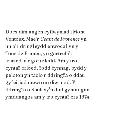
Does dim angen cyflwyniad i Mont 
Ventoux. Mae'r 
Geant de Provence 
yn 
un o'r dringfeydd enwocaf yn y 
Tour de France; yn gartref i'r 
triasedi a'r gorfoledd. Am y tro 
cyntaf erioed, fodd bynnag, bydd y 
peloton yn taclo'r ddringfa o ddau 
gyfeiriad mewn un diwrnod. Y 
ddringfa o Sault sy'n dod gyntaf gan 
ymddangos am y tro cyntaf ers 1974.