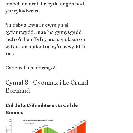
ambell un arall lle bydd angen bod 
yn wyliadwrus.
Yn debyg iawn i'r cwrs yn ei 
gyfanrwydd, mae 'na gymysgedd 
iach o'r hen ffefrynnau, y clasuron 
cyfoes ac ambell un sy'n newydd i'r 
ras.
Gadewch i ni ddringo!
Cymal 8 - Oyonnax i Le Grand 
Bornand
Col de la Colombiere via Col de 
Romme