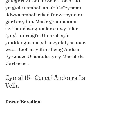
gategori 2 i Col de Saint Louis fod 
yn gyfle i ambell un o'r ffefrynnau 
ddwyn ambell eiliad fonws sydd ar 
gael ar y top. Mae'r graddiannau 
serthaf rhwng milltir a dwy filltir 
fyny'r ddringfa. Un arall sy'n 
ymddangos am y tro cyntaf, ac mae 
wedi'i leoli ar y ffin rhwng Aude a 
Pyrenees Orientales yn y Massif de 
Corbieres.
Cymal 15 - Ceret i Andorra La 
Vella
Port d'Envalira