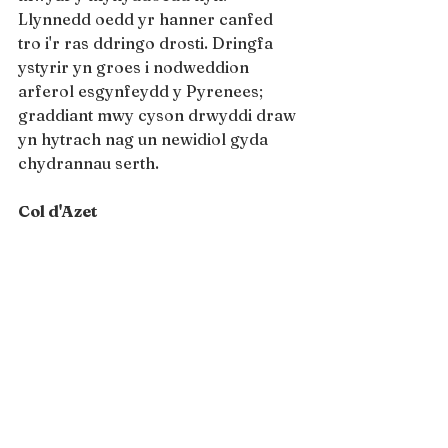
Llynnedd oedd yr hanner canfed 
tro i'r ras ddringo drosti. Dringfa 
ystyrir yn groes i nodweddion 
arferol esgynfeydd y Pyrenees; 
graddiant mwy cyson drwyddi draw 
yn hytrach nag un newidiol gyda 
chydrannau serth.
Col d'Azet
Yn wahanol i'r Pyrenees, mae'r Col 
d'Azet yn nodweddiadol iawn o 
ddringfeydd y Pyrenees. Rampiau o 