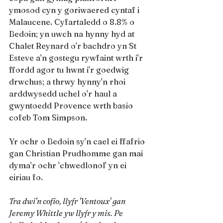
ymosod cyn y goriwaered cyntaf i 
Malaucene. Cyfartaledd o 8.8% o 
Bedoin; yn uwch na hynny hyd at 
Chalet Reynard o'r bachdro yn St 
Esteve a'n gostegu rywfaint wrth i'r 
ffordd agor tu hwnt i'r goedwig 
drwchus; a thrwy hynny'n rhoi 
arddwysedd uchel o'r haul a 
gwyntoedd Provence wrth basio 
cofeb Tom Simpson.
Yr ochr o Bedoin sy'n cael ei ffafrio 
gan Christian Prudhomme gan mai 
dyma'r ochr 'chwedlonol' yn ei 
eiriau fo.
Tra dwi'n cofio, llyfr 'Ventoux' gan 
Jeremy Whittle yw llyfr y mis. Pe 