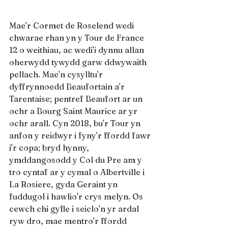
Mae'r Cormet de Roselend wedi 
chwarae rhan yn y Tour de France 
12 o weithiau, ac wedi'i dynnu allan 
oherwydd tywydd garw ddwywaith 
pellach. Mae'n cysylltu'r 
dyffrynnoedd Beaufortain a'r 
Tarentaise; pentref Beaufort ar un 
ochr a Bourg Saint Maurice ar yr 
ochr arall. Cyn 2018, bu'r Tour yn 
anfon y reidwyr i fyny'r ffordd fawr 
i'r copa; bryd hynny, 
ymddangosodd y Col du Pre am y 
tro cyntaf ar y cymal o Albertville i 
La Rosiere, gyda Geraint yn 
fuddugol i hawlio'r crys melyn. Os 
cewch chi gyfle i seiclo'n yr ardal 
ryw dro, mae mentro'r ffordd 