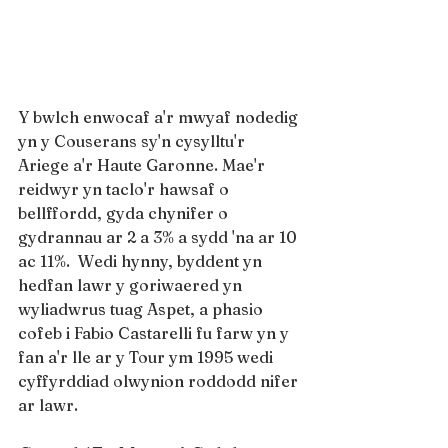
Y bwlch enwocaf a'r mwyaf nodedig 
yn y Couserans sy'n cysylltu'r 
Ariege a'r Haute Garonne. Mae'r 
reidwyr yn taclo'r hawsaf o 
bellffordd, gyda chynifer o 
gydrannau ar 2 a 3% a sydd 'na ar 10 
ac 11%.  Wedi hynny, byddent yn 
hedfan lawr y goriwaered yn 
wyliadwrus tuag Aspet, a phasio 
cofeb i Fabio Castarelli fu farw yn y 
fan a'r lle ar y Tour ym 1995 wedi 
cyffyrddiad olwynion roddodd nifer 
ar lawr.