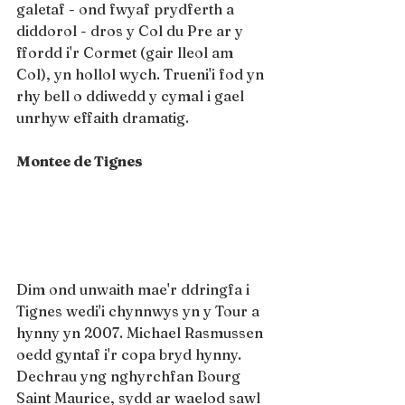
galetaf - ond fwyaf prydferth a 
diddorol - dros y Col du Pre ar y 
ffordd i'r Cormet (gair lleol am 
Col), yn hollol wych. Trueni'i fod yn 
rhy bell o ddiwedd y cymal i gael 
unrhyw effaith dramatig.
Montee de Tignes
Dim ond unwaith mae'r ddringfa i 
Tignes wedi'i chynnwys yn y Tour a 
hynny yn 2007. Michael Rasmussen 
oedd gyntaf i'r copa bryd hynny. 
Dechrau yng nghyrchfan Bourg 
Saint Maurice, sydd ar waelod sawl 