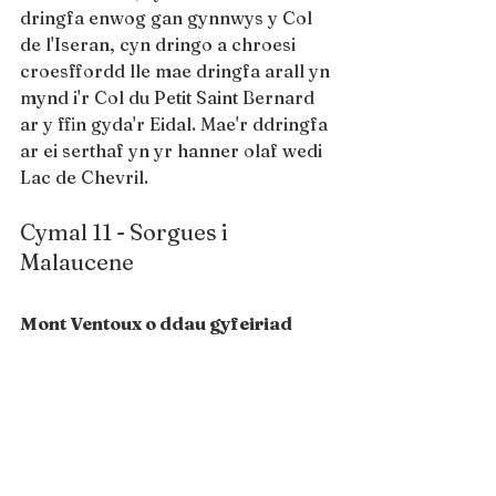
dringfa enwog gan gynnwys y Col 
de l'Iseran, cyn dringo a chroesi 
croesffordd lle mae dringfa arall yn 
mynd i'r Col du Petit Saint Bernard 
ar y ffin gyda'r Eidal. Mae'r ddringfa 
ar ei serthaf yn yr hanner olaf wedi 
Lac de Chevril.
Cymal 11 - Sorgues i 
Malaucene
Mont Ventoux o ddau gyfeiriad