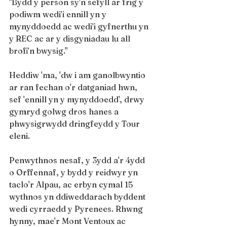
"Bydd y person sy’n sefyll ar frig y 
podiwm wedi’i ennill yn y 
mynyddoedd ac wedi’i gyfnerthu yn 
y REC ac ar y disgyniadau lu all 
brofi’n bwysig."
Heddiw 'ma, 'dw i am ganolbwyntio 
ar ran fechan o'r datganiad hwn, 
sef 'ennill yn y mynyddoedd', drwy 
gymryd golwg dros hanes a 
phwysigrwydd dringfeydd y Tour 
eleni.
Penwythnos nesaf, y 3ydd a'r 4ydd 
o Orffennaf, y bydd y reidwyr yn 
taclo'r Alpau, ac erbyn cymal 15 
wythnos yn ddiweddarach byddent 
wedi cyrraedd y Pyrenees. Rhwng 
hynny, mae'r Mont Ventoux ac 