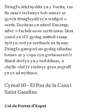
Dringfa ddefnyddir yn y Vuelta, ras 
lle mae'r trefnwyr bob amser ar 
gyrch dringfeydd sy'n wallgof o 
serth. Dechrau yn nhref Encamp, 
nifer o fachdroeon serth iawn. 2km 
canol yn 11% gydag ambell ramp 
hyd yn oed yn serthach na hynny. 
Dringfa gategori un gydag eiliadau 
bonws ar y copa cyn goriwaered i'r 
llinell derfyn yn y brifddinas, a 
chyfle olaf i'r reidwyr greu argraff 
yn yr ail wythnos.
Cymal 16 - El Pas de la Casa i 
Saint Gaudins
Col de Portet d'Aspet