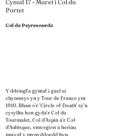
Cymal 17 - Muret i Col du 
Portet
Col de Peyresourde
Y ddringfa gyntaf i gael ei 
chynnwys yn y Tour de France ym 
1910. Rhan o'r 'Circle of Death' sy'n 
cysylltu hon gyda'r Col du 
Tourmalet, Col d'Aspin a'r Col 
d'Aubisque, enwogion a heriau 
mwyaf y mynyddoedd hyn. 