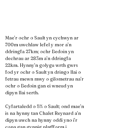
Mae'r ochr o Sault yn cychwyn ar 
700m uwchlaw lefel y mor a'n 
ddringfa 27km; ochr Bedoin yn 
dechrau ar 283m a'n ddringfa 
22km. Hynny'n golygu wrth gwrs 
fod yr ochr o Sault yn dringo llai o 
fetrau mewn mwy o gilometrau na'r 
ochr o Bedoin gan ei wneud yn 
dipyn llai serth.
Cyfartaledd o 5% o Sault; ond mae'n 
is na hynny tan Chalet Reynard a'n 
dipyn uwch na hynny oddi yno i'r 
copa gan gynnig platfform i 