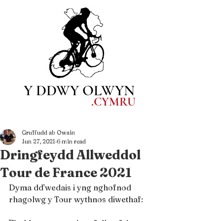
Y DDWY OLWYN
.CYM
RU
Gruffudd ab Owain
Jun 27, 2021
6 min read
Dringfeydd Allweddol
Tour de France 2021
Dyma dd'wedais i yng nghofnod 
rhagolwg y Tour wythnos diwethaf: