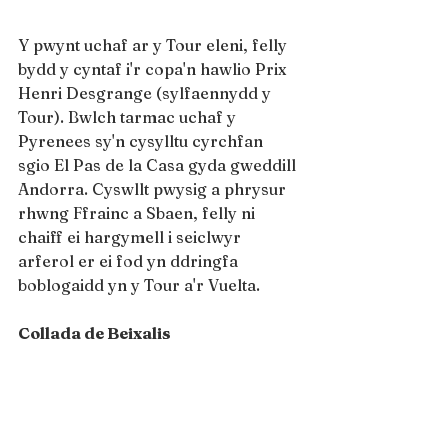
Y pwynt uchaf ar y Tour eleni, felly 
bydd y cyntaf i'r copa'n hawlio Prix 
Henri Desgrange (sylfaennydd y 
Tour). Bwlch tarmac uchaf y 
Pyrenees sy'n cysylltu cyrchfan 
sgio El Pas de la Casa gyda gweddill 
Andorra. Cyswllt pwysig a phrysur 
rhwng Ffrainc a Sbaen, felly ni 
chaiff ei hargymell i seiclwyr 
arferol er ei fod yn ddringfa 
boblogaidd yn y Tour a'r Vuelta.
Collada de Beixalis