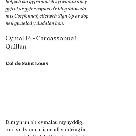
hoffech chi gyfrannu'ch sylwadau am y 
gyfrol ar gyfer cofnod o'r blog ddiwedd 
mis Gorffennaf, cliciwch Sign Up ar dop 
neu gwaelod y dudalen hon.
Cymal 14 - Carcassonne i 
Quillan
Col de Saint Louis
Dim yn un o'r cymalau mynyddig, 
ond yn fy marn i, mi all y ddringfa 