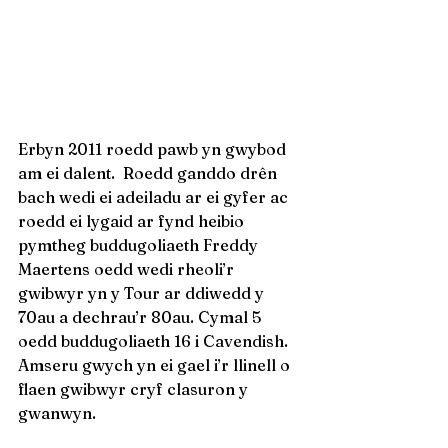
Erbyn 2011 roedd pawb yn gwybod 
am ei dalent.  Roedd ganddo drên 
bach wedi ei adeiladu ar ei gyfer ac 
roedd ei lygaid ar fynd heibio 
pymtheg buddugoliaeth Freddy 
Maertens oedd wedi rheoli’r 
gwibwyr yn y Tour ar ddiwedd y 
70au a dechrau’r 80au. Cymal 5 
oedd buddugoliaeth 16 i Cavendish.  
Amseru gwych yn ei gael i’r llinell o 
flaen gwibwyr cryf clasuron y 
gwanwyn.