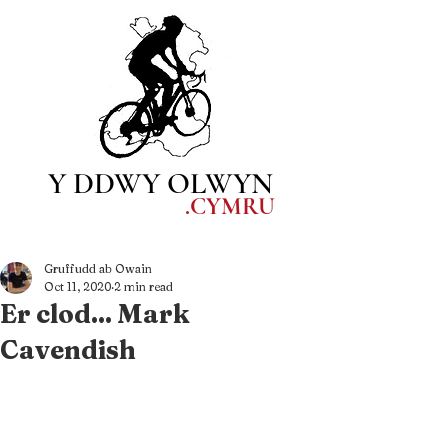
Y DDWY OLWYN
.CYM
RU
Gruffudd ab Owain
Oct 11, 2020
2 min read
Er clod... Mark
Cavendish