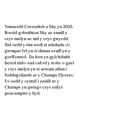
Ymunodd Cavendish a Sky yn 2012.  
Roedd gobeithion Sky ar ennill y 
crys melyn ac nid y crys gwyrdd.  
Nid oedd y tîm wedi ei adeiladu o’i 
gwmpas fel yn ei dimau eraill yn y 
gorffennol.  Bu hon yn gylchdaith 
heriol iddo ond cafod y wobr o gael 
y crys melyn yn ei arwain allan i 
fuddugoliaeth ar y Champs Elysees.  
Fo oedd y cyntaf i ennill ar y 
Champs yn gwisgo crys enfys 
pencampwr y byd.