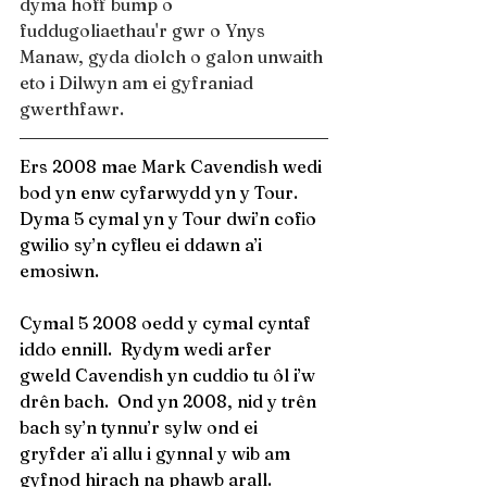
dyma hoff bump o 
fuddugoliaethau'r gwr o Ynys 
Manaw, gyda diolch o galon unwaith 
eto i Dilwyn am ei gyfraniad 
gwerthfawr.
Ers 2008 mae Mark Cavendish wedi 
bod yn enw cyfarwydd yn y Tour.  
Dyma 5 cymal yn y Tour dwi’n cofio 
gwilio sy’n cyfleu ei ddawn a’i 
emosiwn.
Cymal 5 2008 oedd y cymal cyntaf 
iddo ennill.  Rydym wedi arfer 
gweld Cavendish yn cuddio tu ôl i’w 
drên bach.  Ond yn 2008, nid y trên 
bach sy’n tynnu’r sylw ond ei 
gryfder a’i allu i gynnal y wib am 
gyfnod hirach na phawb arall.