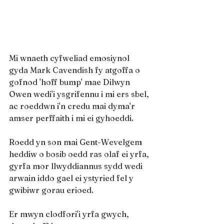
Mi wnaeth cyfweliad emosiynol 
gyda Mark Cavendish fy atgoffa o 
gofnod 'hoff bump' mae Dilwyn 
Owen wedi'i ysgrifennu i mi ers sbel, 
ac roeddwn i'n credu mai dyma'r 
amser perffaith i mi ei gyhoeddi.
Roedd yn son mai Gent-Wevelgem 
heddiw o bosib oedd ras olaf ei yrfa, 
gyrfa mor llwyddiannus sydd wedi 
arwain iddo gael ei ystyried fel y 
gwibiwr gorau erioed.
Er mwyn clodfori'i yrfa gwych, 