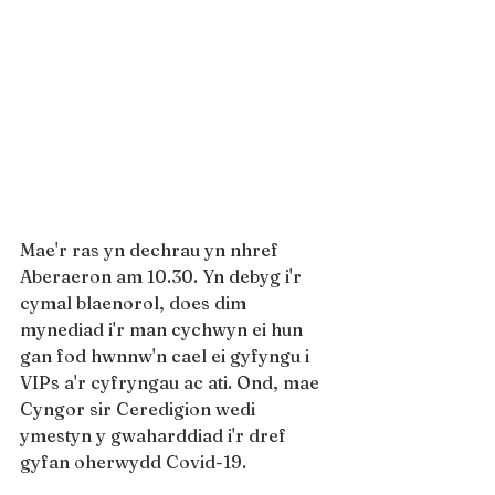
Mae'r ras yn dechrau yn nhref 
Aberaeron am 10.30. Yn debyg i'r 
cymal blaenorol, does dim 
mynediad i'r man cychwyn ei hun 
gan fod hwnnw'n cael ei gyfyngu i 
VIPs a'r cyfryngau ac ati. Ond, mae 
Cyngor sir Ceredigion wedi 
ymestyn y gwaharddiad i'r dref 
gyfan oherwydd Covid-19.