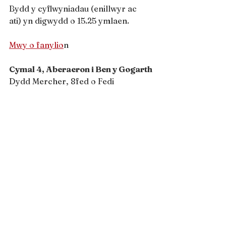
Bydd y cyflwyniadau (enillwyr ac 
ati) yn digwydd o 15.25 ymlaen.
Mwy o fanylio
n
Cymal 4, Aberaeron i Ben y Gogarth
Dydd Mercher, 8fed o Fedi