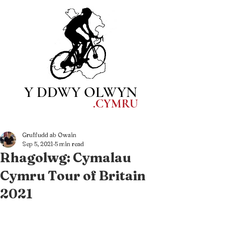
Y DDWY OLWYN
.CYM
RU
Gruffudd ab Owain
Sep 5, 2021
5 min read
Rhagolwg: Cymalau
Cymru Tour of Britain
2021