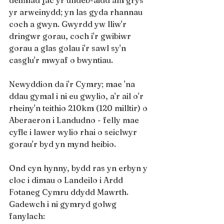
yr arweinydd; yn las gyda rhannau 
coch a gwyn. Gwyrdd yw lliw'r 
dringwr gorau, coch i'r gwibiwr 
gorau a glas golau i'r sawl sy'n 
casglu'r mwyaf o bwyntiau.
Newyddion da i'r Cymry; mae 'na 
ddau gymal i ni eu gwylio, a'r ail o'r 
rheiny'n teithio 210km (120 milltir) o 
Aberaeron i Landudno - felly mae 
cyfle i lawer wylio rhai o seiclwyr 
gorau'r byd yn mynd heibio.
Ond cyn hynny, bydd ras yn erbyn y 
cloc i dimau o Landeilo i Ardd 
Fotaneg Cymru ddydd Mawrth. 
Gadewch i ni gymryd golwg 
fanylach: