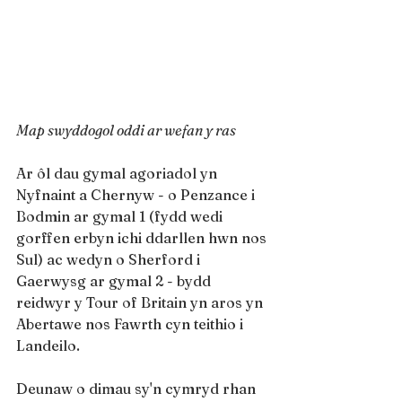
Map swyddogol oddi ar wefan y ras
Ar ôl dau gymal agoriadol yn 
Nyfnaint a Chernyw - o Penzance i 
Bodmin ar gymal 1 (fydd wedi 
gorffen erbyn ichi ddarllen hwn nos 
Sul) ac wedyn o Sherford i 
Gaerwysg ar gymal 2 - bydd 
reidwyr y Tour of Britain yn aros yn 
Abertawe nos Fawrth cyn teithio i 
Landeilo.
Deunaw o dimau sy'n cymryd rhan 