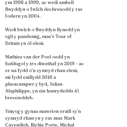
ym 1998 a 1999, ac wedi ambell 
flwyddyn o fwlch dechreuodd y ras 
fodern yn 2004.
Wedi bwlch o flwyddyn llynedd yn 
sgil y pandemig, mae'r Tour of 
Britain yn ôl eleni.
Mathieu van der Poel oedd yn 
fuddugol y tro diwethaf yn 2019 - ac 
er na fydd o'n cymryd rhan eleni, 
mi fydd enillydd 2018 a 
phencampwr y byd, Julian 
Alaphilippe, yn ein hanrydeddu â'i 
bresenoldeb.
Ymysg y gynau mawrion eraill sy'n 
cymryd rhan yn y ras mae Mark 
Cavendish, Richie Porte, Michał 