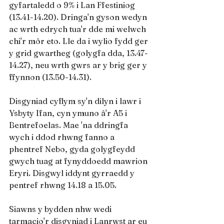
gyfartaledd o 9% i Lan Ffestiniog 
(13.41-14.20). Dringa'n gyson wedyn 
ac wrth edrych tua'r dde mi welwch 
chi'r môr eto. Lle da i wylio fydd ger 
y grid gwartheg (golygfa dda, 13.47-
14.27), neu wrth gwrs ar y brig ger y 
ffynnon (13.50-14.31).
Disgyniad cyflym sy'n dilyn i lawr i 
Ysbyty Ifan, cyn ymuno â'r A5 i 
Bentrefoelas. Mae 'na ddringfa 
wych i ddod rhwng fanno a 
phentref Nebo, gyda golygfeydd 
gwych tuag at fynyddoedd mawrion 
Eryri. Disgwyl iddynt gyrraedd y 
pentref rhwng 14.18 a 15.05.
Siawns y bydden nhw wedi 
tarmacio'r disgyniad i Lanrwst ar eu 