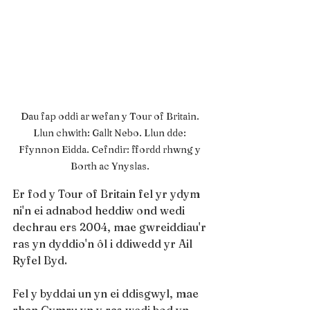
Dau fap oddi ar wefan y Tour of Britain. 
Llun chwith: Gallt Nebo. Llun dde: 
Ffynnon Eidda. Cefndir: ffordd rhwng y 
Borth ac Ynyslas. 
Er fod y Tour of Britain fel yr ydym 
ni'n ei adnabod heddiw ond wedi 
dechrau ers 2004, mae gwreiddiau'r 
ras yn dyddio'n ôl i ddiwedd yr Ail 
Ryfel Byd.
Fel y byddai un yn ei ddisgwyl, mae 
rhan Cymru yn y ras wedi bod yn 