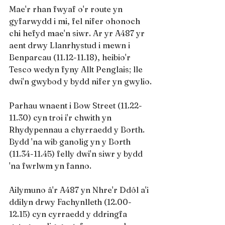
Mae'r rhan fwyaf o'r route yn 
gyfarwydd i mi, fel nifer ohonoch 
chi hefyd mae'n siwr. Ar yr A487 yr 
aent drwy Llanrhystud i mewn i 
Benparcau (11.12-11.18), heibio'r 
Tesco wedyn fyny Allt Penglais; lle 
dwi'n gwybod y bydd nifer yn gwylio.
Parhau wnaent i Bow Street (11.22-
11.30) cyn troi i'r chwith yn 
Rhydypennau a chyrraedd y Borth. 
Bydd 'na wib ganolig yn y Borth 
(11.34-11.45) felly dwi'n siwr y bydd 
'na fwrlwm yn fanno.
Ailymuno â'r A487 yn Nhre'r Ddôl a'i 
ddilyn drwy Fachynlleth (12.00-
12.15) cyn cyrraedd y ddringfa 