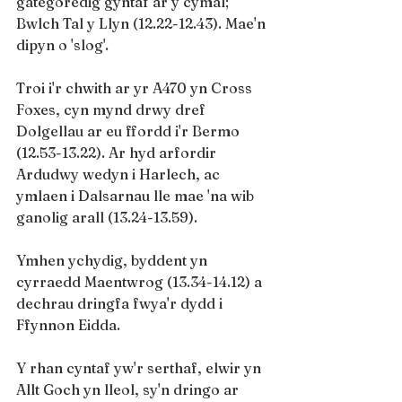
gategoredig gyntaf ar y cymal; 
Bwlch Tal y Llyn (12.22-12.43). Mae'n 
dipyn o 'slog'.
Troi i'r chwith ar yr A470 yn Cross 
Foxes, cyn mynd drwy dref 
Dolgellau ar eu ffordd i'r Bermo 
(12.53-13.22). Ar hyd arfordir 
Ardudwy wedyn i Harlech, ac 
ymlaen i Dalsarnau lle mae 'na wib 
ganolig arall (13.24-13.59).
Ymhen ychydig, byddent yn 
cyrraedd Maentwrog (13.34-14.12) a 
dechrau dringfa fwya'r dydd i 
Ffynnon Eidda.
Y rhan cyntaf yw'r serthaf, elwir yn 
Allt Goch yn lleol, sy'n dringo ar 