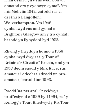
annatod ers y cychwyn cyntaf. Ym 
mis Mehefin 1942, cafodd ras ei 
drefnu o Langollen i 
Wolverhampton. Ym 1946, 
cynhaliwyd ras aml gymal o 
Brighton i Glasgow am y tro cyntaf; 
barodd yn flynyddol hyd 1952.
Rhwng y flwyddyn honno a 1956 
cynhaliwyd dwy ras; y Tour of 
Britain a'r Circuit of Britain, ond ym 
1958 dechreuodd y Milk Race, ras 
amateur i ddechrau drodd yn pro-
amateur, barodd tan 1993.
Roedd 'na ras arall i'r reidwyr 
proffesiynol o 1989 hyd 1994, sef y 
Kellogg's Tour. Rhedwyd y PruTour 