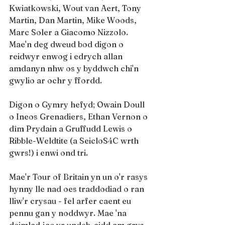
Kwiatkowski, Wout van Aert, Tony 
Martin, Dan Martin, Mike Woods, 
Marc Soler a Giacomo Nizzolo. 
Mae'n deg dweud bod digon o 
reidwyr enwog i edrych allan 
amdanyn nhw os y byddwch chi'n 
gwylio ar ochr y ffordd.
Digon o Gymry hefyd; Owain Doull 
o Ineos Grenadiers, Ethan Vernon o 
dîm Prydain a Gruffudd Lewis o 
Ribble-Weldtite (a SeicloS4C wrth 
gwrs!) i enwi ond tri.
Mae'r Tour of Britain yn un o'r rasys 
hynny lle nad oes traddodiad o ran 
lliw'r crysau - fel arfer caent eu 
pennu gan y noddwyr. Mae 'na 
deimlad jac yr undeb-aidd am grys 