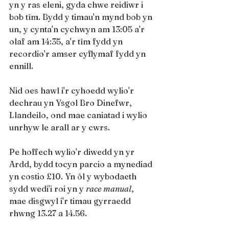
yn y ras eleni, gyda chwe reidiwr i 
bob tîm. Bydd y timau'n mynd bob yn 
un, y cynta'n cychwyn am 13:05 a'r 
olaf am 14:35, a'r tîm fydd yn 
recordio'r amser cyflymaf fydd yn 
ennill.
Nid oes hawl i'r cyhoedd wylio'r 
dechrau yn Ysgol Bro Dinefwr, 
Llandeilo, ond mae caniatad i wylio 
unrhyw le arall ar y cwrs.
Pe hoffech wylio'r diwedd yn yr 
Ardd, bydd tocyn parcio a mynediad 
yn costio £10. Yn ôl y wybodaeth 
sydd wedi'i roi yn y 
race manual
, 
mae disgwyl i'r timau gyrraedd 
rhwng 13.27 a 14.56.