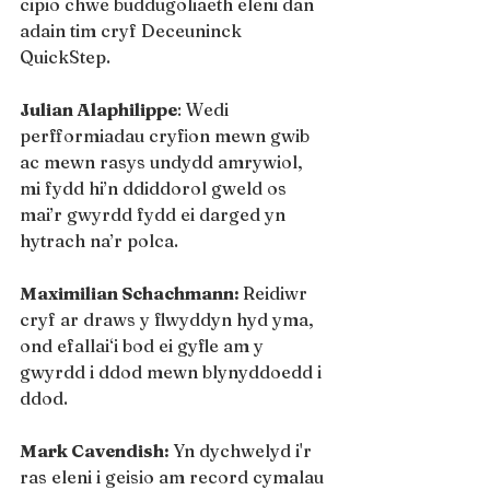
cipio chwe buddugoliaeth eleni dan 
adain tim cryf Deceuninck 
QuickStep.
Julian Alaphilippe
: Wedi 
perfformiadau cryfion mewn gwib 
ac mewn rasys undydd amrywiol, 
mi fydd hi’n ddiddorol gweld os 
mai’r gwyrdd fydd ei darged yn 
hytrach na’r polca.
Maximilian Schachmann: 
Reidiwr 
cryf ar draws y flwyddyn hyd yma, 
ond efallai‘i bod ei gyfle am y 
gwyrdd i ddod mewn blynyddoedd i 
ddod.
Mark Cavendish: 
Yn dychwelyd i'r 
ras eleni i geisio am record cymalau 