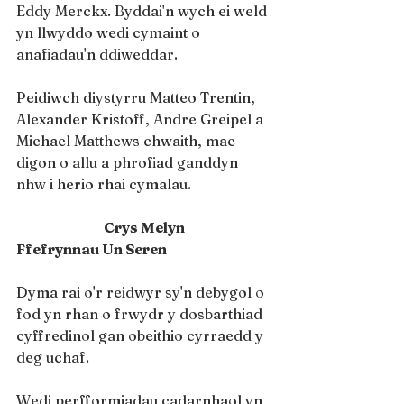
Eddy Merckx. Byddai'n wych ei weld 
yn llwyddo wedi cymaint o 
anafiadau'n ddiweddar.
Peidiwch diystyrru Matteo Trentin, 
Alexander Kristoff, Andre Greipel a 
Michael Matthews chwaith, mae 
digon o allu a phrofiad ganddyn 
nhw i herio rhai cymalau.
Crys Melyn
Ffefrynnau Un Seren
Dyma rai o'r reidwyr sy'n debygol o 
fod yn rhan o frwydr y dosbarthiad 
cyffredinol gan obeithio cyrraedd y 
deg uchaf.
Wedi perfformiadau cadarnhaol yn 