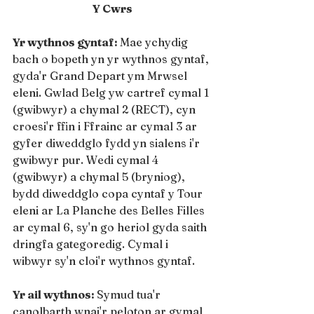
Y Cwrs
Yr wythnos gyntaf: 
Mae ychydig 
bach o bopeth yn yr wythnos gyntaf, 
gyda'r Grand Depart ym Mrwsel 
eleni. Gwlad Belg yw cartref cymal 1 
(gwibwyr) a chymal 2 (RECT), cyn 
croesi'r ffin i Ffrainc ar cymal 3 ar 
gyfer diweddglo fydd yn sialens i'r 
gwibwyr pur. Wedi cymal 4 
(gwibwyr) a chymal 5 (bryniog), 
bydd diweddglo copa cyntaf y Tour 
eleni ar La Planche des Belles Filles 
ar cymal 6, sy'n go heriol gyda saith 
dringfa gategoredig. Cymal i 
wibwyr sy'n cloi'r wythnos gyntaf.
Yr ail wythnos: 
Symud tua'r 
canolbarth wnai'r peloton ar gymal 