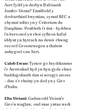
Aert fydd yn derbyn ffafriaeth 
Jumbo-Visma? Ennillodd y 
dosbarthiad bwyntiau, cymal REC a 
chymal wibio yn y Criterium du 
Dauphine. Penbleth i'r tim - byddwn 
i'n bersonol yn rhoi cyfleon hafal 
iddynt yn hytrach na dewis rhwng 
record Groenewegen a thalent 
anhygoel van Aert.
Caleb Ewan: 
Tymor go lwyddiannus 
i'r Awstraliad hyd yn hyn gyda chwe 
buddugoliaeth dan ei wregys eisoes 
- dau o'r rheiny yn dod yn y Giro 
d'Italia.
Elia Viviani: 
Gadawodd Viviani'r 
Giro'n waglaw, ond mae yntau wedi 