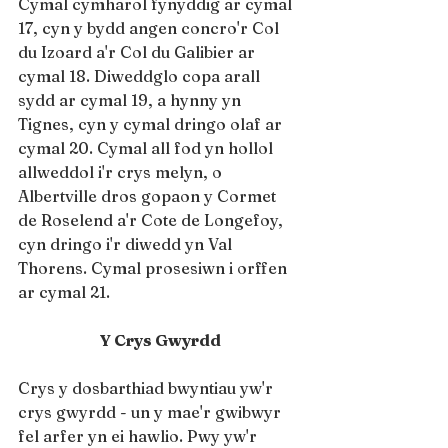
Cymal cymharol fynyddig ar cymal 
17, cyn y bydd angen concro'r Col 
du Izoard a'r Col du Galibier ar 
cymal 18. Diweddglo copa arall 
sydd ar cymal 19, a hynny yn 
Tignes, cyn y cymal dringo olaf ar 
cymal 20. Cymal all fod yn hollol 
allweddol i'r crys melyn, o 
Albertville dros gopaon y Cormet 
de Roselend a'r Cote de Longefoy, 
cyn dringo i'r diwedd yn Val 
Thorens. Cymal prosesiwn i orffen 
ar cymal 21.
Y Crys Gwyrdd
Crys y dosbarthiad bwyntiau yw'r 
crys gwyrdd - un y mae'r gwibwyr 
fel arfer yn ei hawlio. Pwy yw'r 