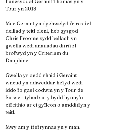
hanesyddol Geraint Thomas yn y 
Tour yn 2018.
Mae Geraint yn dychwelyd i'r ras fel 
deiliad y teitl eleni, heb gysgod 
Chris Froome sydd bellach yn 
gwella wedi anafiadau difrifol 
brofwyd yn y Criterium du 
Dauphine.
Gwella yr oedd rhaid i Geraint 
wneud yn ddiweddar hefyd wedi 
iddo fo gael codwm yn y Tour de 
Suisse - tybed sut y bydd hynny'n 
effeithio ar ei gyfleon o amddiffyn y 
teitl.
Mwy am y ffefrynnau yn y man.