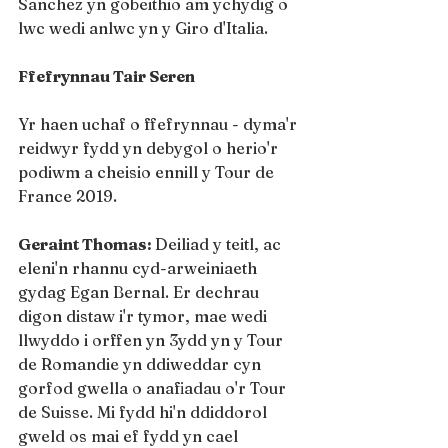
Sanchez yn gobeithio am ychydig o 
lwc wedi anlwc yn y Giro d'Italia.
Ffefrynnau Tair Seren
Yr haen uchaf o ffefrynnau - dyma'r 
reidwyr fydd yn debygol o herio'r 
podiwm a cheisio ennill y Tour de 
France 2019.
Geraint Thomas: 
Deiliad y teitl, ac 
eleni'n rhannu cyd-arweiniaeth 
gydag Egan Bernal. Er dechrau 
digon distaw i'r tymor, mae wedi 
llwyddo i orffen yn 3ydd yn y Tour 
de Romandie yn ddiweddar cyn 
gorfod gwella o anafiadau o'r Tour 
de Suisse. Mi fydd hi'n ddiddorol 
gweld os mai ef fydd yn cael 