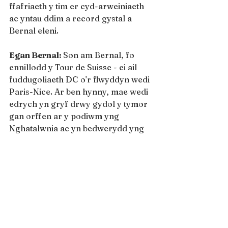
ffafriaeth y tim er cyd-arweiniaeth 
ac yntau ddim a record gystal a 
Bernal eleni.
Egan Bernal: 
Son am Bernal, fo 
ennillodd y Tour de Suisse - ei ail 
fuddugoliaeth DC o'r flwyddyn wedi 
Paris-Nice. Ar ben hynny, mae wedi 
edrych yn gryf drwy gydol y tymor 
gan orffen ar y podiwm yng 
Nghatalwnia ac yn bedwerydd yng 
Ngholombia. Yn fy marn i, y reidiwr 
cryfaf yn nhim Ineos ar hyn o bryd 
yw Bernal, ond cawn weld sut siap 
fydd ar Geraint wedi i ni fethu ei 
weld yn y Swistir wedi'i ddamwain.
Jakob Fuglsang: 
Ennillydd y 
Criterium du Dauphine (am yr ail 