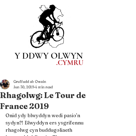
Y DDWY OLWYN
.CYM
RU
Gruffudd ab Owain
Jun 30, 2019
4 min read
Rhagolwg: Le Tour de
France 2019
Onid ydy blwyddyn wedi pasio'n 
sydyn?! Blwyddyn ers ysgrifennu 
rhagolwg cyn buddugoliaeth 