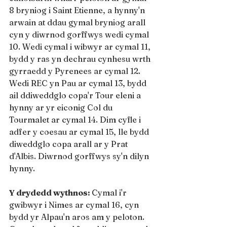
8 bryniog i Saint Etienne, a hynny'n 
arwain at ddau gymal bryniog arall 
cyn y diwrnod gorffwys wedi cymal 
10. Wedi cymal i wibwyr ar cymal 11, 
bydd y ras yn dechrau cynhesu wrth 
gyrraedd y Pyrenees ar cymal 12. 
Wedi REC yn Pau ar cymal 13, bydd 
ail ddiweddglo copa'r Tour eleni a 
hynny ar yr eiconig Col du 
Tourmalet ar cymal 14. Dim cyfle i 
adfer y coesau ar cymal 15, lle bydd 
diweddglo copa arall ar y Prat 
d'Albis. Diwrnod gorffwys sy'n dilyn 
hynny.
Y drydedd wythnos: 
Cymal i'r 
gwibwyr i Nimes ar cymal 16, cyn 
bydd yr Alpau'n aros am y peloton. 