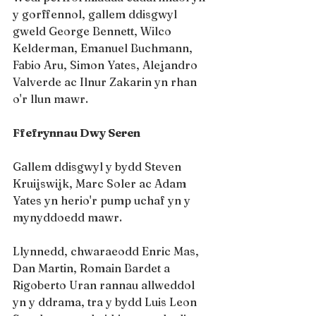
y gorffennol, gallem ddisgwyl 
gweld George Bennett, Wilco 
Kelderman, Emanuel Buchmann, 
Fabio Aru, Simon Yates, Alejandro 
Valverde ac Ilnur Zakarin yn rhan 
o'r llun mawr.
Ffefrynnau Dwy Seren
Gallem ddisgwyl y bydd Steven 
Kruijswijk, Marc Soler ac Adam 
Yates yn herio'r pump uchaf yn y 
mynyddoedd mawr.
Llynnedd, chwaraeodd Enric Mas, 
Dan Martin, Romain Bardet a 
Rigoberto Uran rannau allweddol 
yn y ddrama, tra y bydd Luis Leon 