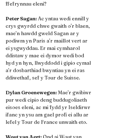
ffefrynnau eleni?
Peter Sagan: 
Ac yntau wedi ennill y 
crys gwyrdd chwe gwaith o'r blaen, 
mae'n hawdd gweld Sagan ar y 
podiwm yn Paris a'r maillot vert ar 
ei ysgwyddau. Er mai cymharol 
ddistaw y mae ei dymor wedi bod 
hyd yn hyn, llwyddodd i gipio cymal 
a'r dosbarthiad bwyntiau yn ei ras 
ddiwethaf, sef y Tour de Suisse.
Dylan Groenewegen: 
Mae'r gwibiwr 
pur wedi cipio deng buddugoliaeth 
eisoes eleni, ac mi fydd yr Iseldirwr 
ifanc yn ysu am gael profi ei allu ar 
lefel y Tour de France unwaith eto.
Wout van Aert: 
Ond ai Wout van 