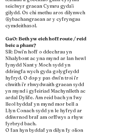
seiclwyr graean Cymru gyda’i 
gilydd. Os chi methu aros dilynwch 
@ybachangraean ar y cyfryngau 
cymdeithasol. 
GaO: Beth yw eich hoff route / reid 
beic a pham?
SR: Dwi’n hoff o ddechrau yn 
Nhalybont ac yna mynd ar lan hewl 
fynydd Nant y Moch sydd yn 
ddringfa wych gyda golygfeydd 
hyfryd. O dop y pas dwi’n troi i’r 
chwith i’r rhwydwaith graean sydd 
yn mynd i gyfeiriad Machynlleth ac 
ardal Dylife. Am reid bach yn fwy 
lleol byddaf yn mynd mor bell a 
Llyn Conach sydd yn le hyfryd ar 
ddiwrnod braf am orffwys a rhyw 
fyrbryd bach.
O fan hyn byddaf yn dilyn fy olion 