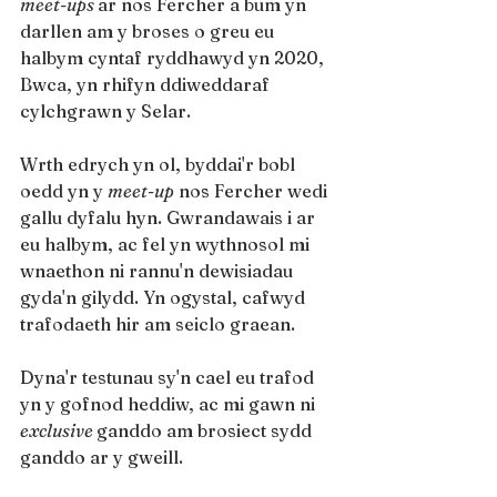
meet-ups 
ar nos Fercher a bum yn 
darllen am y broses o greu eu 
halbym cyntaf ryddhawyd yn 2020, 
Bwca, yn rhifyn ddiweddaraf 
cylchgrawn y Selar.
Wrth edrych yn ol, byddai'r bobl 
oedd yn y 
meet-up
 nos Fercher wedi 
gallu dyfalu hyn. Gwrandawais i ar 
eu halbym, ac fel yn wythnosol mi 
wnaethon ni rannu'n dewisiadau 
gyda'n gilydd. Yn ogystal, cafwyd 
trafodaeth hir am seiclo graean.
Dyna'r testunau sy'n cael eu trafod 
yn y gofnod heddiw, ac mi gawn ni 
exclusive 
ganddo am brosiect sydd 
ganddo ar y gweill.