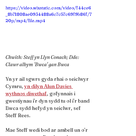
https://video.wixstatic.com/video/f44ce6
_8b71808ae0934488a6c7c57c69f9b86f/7
20p/mp4/file.mp4
Chwith: Steff yn Llyn Conach; Dde: 
Clawr albym 'Bwca' gan Bwca
Yn yr ail sgwrs gyda rhai o seiclwyr 
Cymru, 
yn dilyn Alun Davies 
wythnos diwethaf
, gofynnais i 
gwestiynau i'r dyn sydd tu ol i'r band 
Bwca sydd hefyd yn seiclwr, sef 
Steff Rees.
Mae Steff wedi bod ar ambell un o'r 