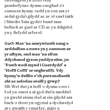
penderfynes dynnu casgliad o’r 
caneuon hynny oedd yn son am yr 
ardal gyda’i gilydd ac ar ol sawl taith 
i Stiwdio Sain gyda’r band mae 
bellach ar gael ar CD ac yn ddigidol 
yn y llefydd arferol.
GaO: Mae ‘na amrywiaeth eang o 
arddulliau a naws yn y caneuon ar 
yr albym, ond mae ‘na elfen 
ddychanol gyson ynddyn nhw, yn 
‘Pawb wedi mynd i Gaerdydd’ a 
‘Hoffi Coffi’ er enghraifft. Ydy 
hynny’n deillio o’ch personoliaeth 
chi ac aelodau eraill y grwp? 
SR: Wel dwi yn hoff o dynnu coes i 
fod yn onest a ni gyd dwi’n meddwl 
yn gweld eisiau dod at ein gilydd am 
bach o sbort yn ogystal a dychwelyd 
at y gwaith y ymarfer, gigio a 