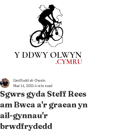
Y DDWY OLWYN
.CYM
RU
Gruffudd ab Owain
Mar 14, 2021
4 min read
Sgwrs gyda Steff Rees
am Bwca a'r graean yn
ail-gynnau'r
brwdfrydedd