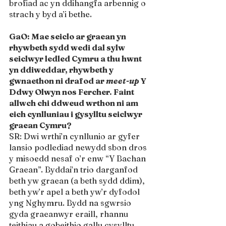
brofiad ac yn ddihangfa arbennig o 
strach y byd a’i bethe.
GaO: Mae seiclo ar graean yn 
rhywbeth sydd wedi dal sylw 
seiclwyr ledled Cymru a thu hwnt 
yn ddiweddar, rhywbeth y 
gwnaethon ni drafod ar 
meet-up 
Y 
Ddwy Olwyn nos Fercher. Faint 
allwch chi ddweud wrthon ni am 
eich cynlluniau i gysylltu seiclwyr 
graean Cymru?
SR: Dwi wrthi’n cynllunio ar gyfer 
lansio podlediad newydd sbon dros 
y misoedd nesaf o’r enw “Y Bachan 
Graean”. Byddai’n trio darganfod 
beth yw graean (a beth sydd ddim), 
beth yw’r apel a beth yw’r dyfodol 
yng Nghymru. Bydd na sgwrsio 
gyda graeanwyr eraill, rhannu 
teithiau a gobeithio gallu cysylltu 