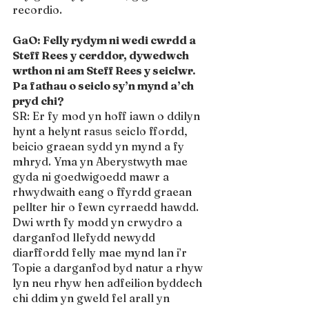
recordio.
GaO: Felly rydym ni wedi cwrdd a 
Steff Rees y cerddor, dywedwch 
wrthon ni am Steff Rees y seiclwr. 
Pa fathau o seiclo sy’n mynd a’ch 
pryd chi? 
SR: Er fy mod yn hoff iawn o ddilyn 
hynt a helynt rasus seiclo ffordd, 
beicio graean sydd yn mynd a fy 
mhryd. Yma yn Aberystwyth mae 
gyda ni goedwigoedd mawr a 
rhwydwaith eang o ffyrdd graean 
pellter hir o fewn cyrraedd hawdd. 
Dwi wrth fy modd yn crwydro a 
darganfod llefydd newydd 
diarffordd felly mae mynd lan i’r 
Topie a darganfod byd natur a rhyw 
lyn neu rhyw hen adfeilion byddech 
chi ddim yn gweld fel arall yn 