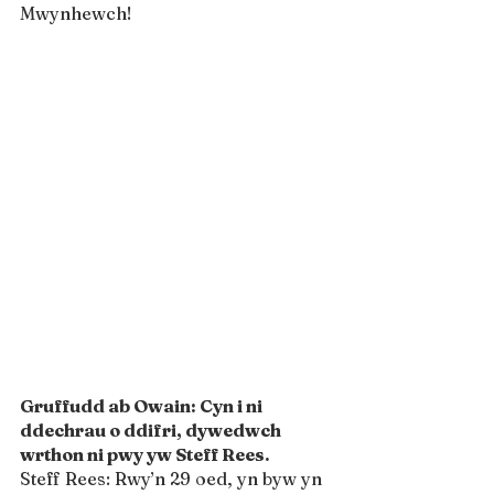
Mwynhewch!
Gruffudd ab Owain: Cyn i ni 
ddechrau o ddifri, dywedwch 
wrthon ni pwy yw Steff Rees. 
Steff Rees: Rwy’n 29 oed, yn byw yn 