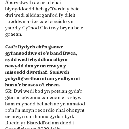
Aberystwyth ac ar ol rhai 
blynyddoedd heb gyffwrdd y beic 
dwi wedi ailddarganfod fy dileit 
roeddwn arfer cael o seiclo yn 
ystod y Cyfnod Clo trwy brynu beic 
graean.
GaO: Rydych chi’n ganwr-
gyfansoddwr efo’r band Bwca, 
sydd wedi rhyddhau albym 
newydd dan yr un enw yn y 
misoedd diwethaf. Soniwch 
ychydig wrthon ni am yr albym ei 
hun a’r broses o’i chreu. 
SR: Dwi wedi bod yn potsian gyda’r 
gitar a sgwennu caneuon ers rhyw 
bum mlynedd bellach ac yn annatod 
ro’n i’n moyn recordio rhai ohonynt 
er mwyn eu rhannu gyda’r byd. 
Roedd yr Eisteddfod am ddod i 
Geredigion yn 2020 felly 