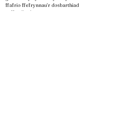
ffafrio ffefrynnau’r dosbarthiad 
cyffredinol.
Darogan
Proffwydaf y bydd Chris Froome yn 
ymosod ar y disgyniad a chymryd 
buddugoliaeth tra bod Geraint, 
Dumoulin a Landa mewn grwp 
bychan hanner munud tu ol.
#TourdeFrance
See All
Recent Posts