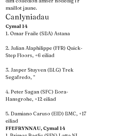
dim colledion amser nodedig i’r 
maillot jaune.
Canlyniadau
Cymal 14
1. Omar Fraile (SBA) Astana
2. Julian Alaphilippe (FFR) Quick-
Step Floors, +6 eiliad
3. Jasper Stuyven (BLG) Trek 
Segafredo, ”
4. Peter Sagan (SFC) Bora-
Hansgrohe, +12 eiliad
5. Damiano Caruso (EID) BMC, +17 
eiliad
FFEFRYNNAU, Cymal 14
1. Primoz Roglic (SFN) Lotto NL 