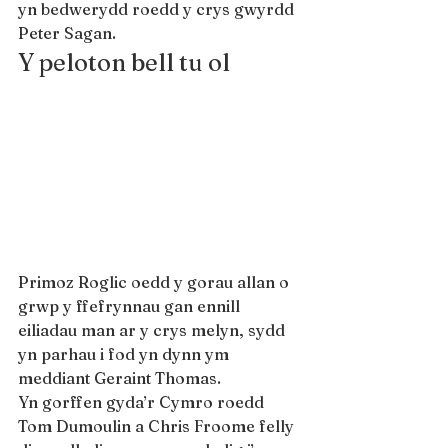
yn bedwerydd roedd y crys gwyrdd 
Peter Sagan.
Y peloton bell tu ol
Primoz Roglic oedd y gorau allan o 
grwp y ffefrynnau gan ennill 
eiliadau man ar y crys melyn, sydd 
yn parhau i fod yn dynn ym 
meddiant Geraint Thomas.
Yn gorffen gyda’r Cymro roedd 
Tom Dumoulin a Chris Froome felly 