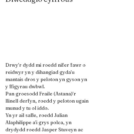
Drwy’r dydd mi roedd nifer fawr o 
reidwyr yn y dihangiad gyda’u 
mantais dros y peloton yn gyson yn 
y ffigyrau dwbwl.
Pan groesodd Fraile (Astana)’r 
llinell derfyn, roedd y peloton ugain 
munud y tu ol iddo.
Yn yr ail safle, roedd Julian 
Alaphilippe a’i grys polca, yn 
drydydd roedd Jasper Stuveyn ac 