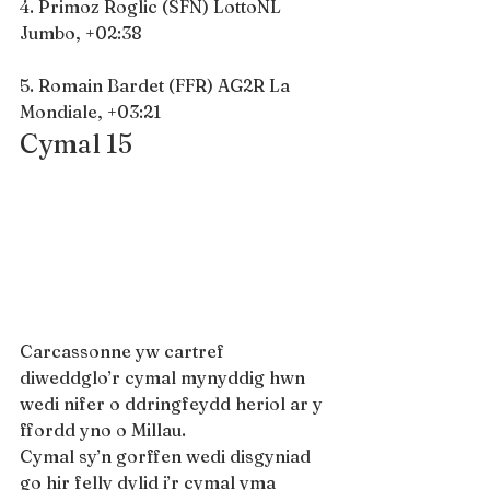
4. Primoz Roglic (SFN) LottoNL 
Jumbo, +02:38
5. Romain Bardet (FFR) AG2R La 
Mondiale, +03:21
Cymal 15
Carcassonne yw cartref 
diweddglo’r cymal mynyddig hwn 
wedi nifer o ddringfeydd heriol ar y 
ffordd yno o Millau.
Cymal sy’n gorffen wedi disgyniad 
go hir felly dylid i’r cymal yma 