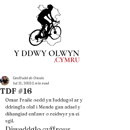
Y DDWY OLWYN
.CYM
RU
Gruffudd ab Owain
Jul 21, 2018
2 min read
TDF #16
Omar Fraile oedd yn fuddugol ar y 
ddringfa olaf i Mende gan adael y 
dihangiad enfawr o reidwyr yn ei 
sgil.
Diweddglo cyffrous