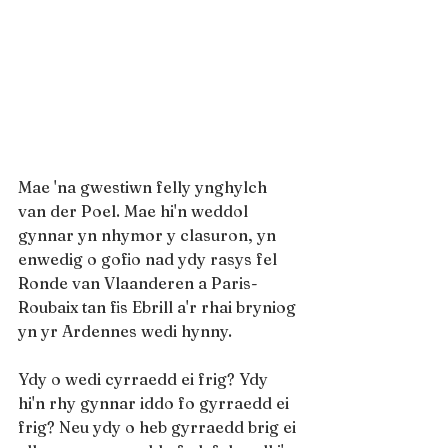
Mae 'na gwestiwn felly ynghylch 
van der Poel. Mae hi'n weddol 
gynnar yn nhymor y clasuron, yn 
enwedig o gofio nad ydy rasys fel 
Ronde van Vlaanderen a Paris-
Roubaix tan fis Ebrill a'r rhai bryniog 
yn yr Ardennes wedi hynny.
Ydy o wedi cyrraedd ei frig? Ydy 
hi'n rhy gynnar iddo fo gyrraedd ei 
frig? Neu ydy o heb gyrraedd brig ei 