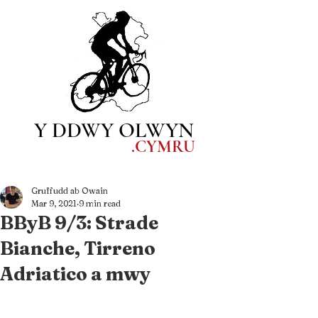
Y DDWY OLWYN
.CYM
RU
Gruffudd ab Owain
Mar 9, 2021
9 min read
BByB 9/3: Strade
Bianche, Tirreno
Adriatico a mwy