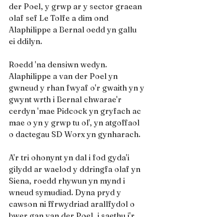
der Poel, y grwp ar y sector graean 
olaf sef Le Tolfe a dim ond 
Alaphilippe a Bernal oedd yn gallu 
ei ddilyn.
Roedd 'na densiwn wedyn. 
Alaphilippe a van der Poel yn 
gwneud y rhan fwyaf o'r gwaith yn y 
gwynt wrth i Bernal chwarae'r 
cerdyn 'mae Pidcock yn gryfach ac 
mae o yn y grwp tu ol', yn atgoffaol 
o dactegau SD Worx yn gynharach. 
A'r tri ohonynt yn dal i fod gyda'i 
gilydd ar waelod y ddringfa olaf yn 
Siena, roedd rhywun yn mynd i 
wneud symudiad. Dyna pryd y 
cawson ni ffrwydriad arallfydol o 
bwer gan van der Poel, i saethu i'r 