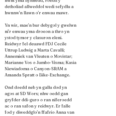
hwnt yma llynnedd, roedd y 
detholiad allweddol wedi sefydlu a 
hwnnw'n llawn o'r enwau mawr. 
Yn wir, mae'n bur debygol y gwelwn 
ni'r enwau yma droeon a thro yn 
ystod tymor y clasuron eleni. 
Reidwyr fel deuawd FDJ Cecile 
Uttrup Ludwig a Marta Cavalli; 
Annemiek van Vleuten o Movistar; 
Marianne Vos o Jumbo-Visma; Kasia 
Niewiadoma o Canyon-SRAM a 
Amanda Spratt o Bike-Exchange.
Ond doedd neb yn gallu dod yn 
agos at SD Worx; nhw oedd gan 
gryfder ddi-guro o ran niferoedd 
ac o ran safon y reidwyr. Er falle 
fod y diweddglo'n ffafrio Anna van 