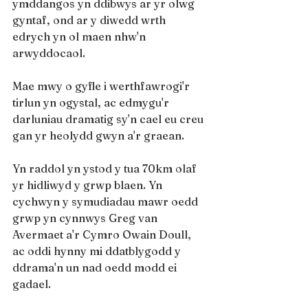
ymddangos yn ddibwys ar yr olwg 
gyntaf, ond ar y diwedd wrth 
edrych yn ol maen nhw'n 
arwyddocaol.
Mae mwy o gyfle i werthfawrogi'r 
tirlun yn ogystal, ac edmygu'r 
darluniau dramatig sy'n cael eu creu 
gan yr heolydd gwyn a'r graean.
Yn raddol yn ystod y tua 70km olaf 
yr hidliwyd y grwp blaen. Yn 
cychwyn y symudiadau mawr oedd 
grwp yn cynnwys Greg van 
Avermaet a'r Cymro Owain Doull, 
ac oddi hynny mi ddatblygodd y 
ddrama'n un nad oedd modd ei 
gadael.