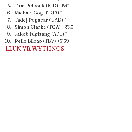
Tom Pidcock (IGD) +54"
Michael Gogl (TQA) "
Tadej Pogacar (UAD) "
Simon Clarke (TQA) +2'25
Jakob Fuglsang (APT) "
Pello Bilbao (TBV) +2'39
LLUN YR WYTHNOS