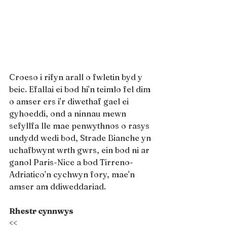
Croeso i rifyn arall o fwletin byd y 
beic. Efallai ei bod hi'n teimlo fel dim 
o amser ers i'r diwethaf gael ei 
gyhoeddi, ond a ninnau mewn 
sefyllfa lle mae penwythnos o rasys 
undydd wedi bod, Strade Bianche yn 
uchafbwynt wrth gwrs, ein bod ni ar 
ganol Paris-Nice a bod Tirreno-
Adriatico'n cychwyn fory, mae'n 
amser am ddiweddariad.
Rhestr cynnwys
<<