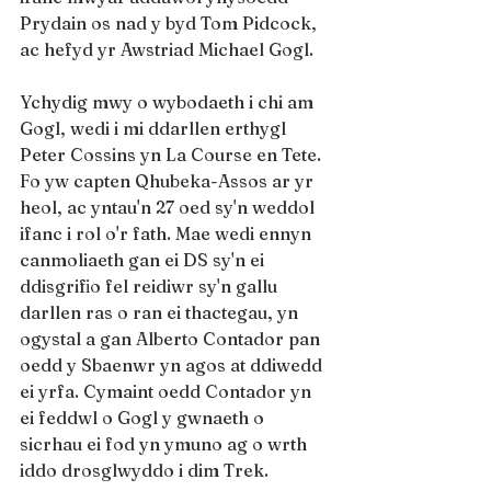
Prydain os nad y byd Tom Pidcock, 
ac hefyd yr Awstriad Michael Gogl.
Ychydig mwy o wybodaeth i chi am 
Gogl, wedi i mi ddarllen erthygl 
Peter Cossins yn La Course en Tete. 
Fo yw capten Qhubeka-Assos ar yr 
heol, ac yntau'n 27 oed sy'n weddol 
ifanc i rol o'r fath. Mae wedi ennyn 
canmoliaeth gan ei DS sy'n ei 
ddisgrifio fel reidiwr sy'n gallu 
darllen ras o ran ei thactegau, yn 
ogystal a gan Alberto Contador pan 
oedd y Sbaenwr yn agos at ddiwedd 
ei yrfa. Cymaint oedd Contador yn 
ei feddwl o Gogl y gwnaeth o 
sicrhau ei fod yn ymuno ag o wrth 
iddo drosglwyddo i dim Trek.