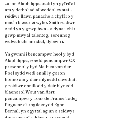
Julian Alaphilippe oedd yn gyfrifol 
am y detholiad allweddol cyntaf - 
reidiwr llawn panache a chyffro y 
mae'n bleser ei wylio. Saith reidiwr 
oedd yn y grwp hwn - a dyna i chi'r 
grwp mwyaf talentog, serennog 
welwch chi am sbel, dybiwn i.
Yn gwmni i bencampwr heol y byd 
Alaphilippe, roedd pencampwr CX 
presennol y byd Mathieu van der 
Poel sydd wedi ennill y goron 
honno am y dair mlynedd diwethaf; 
y reidiwr ennillodd y dair blynedd 
blaenorol Wout van Aert; 
pencampwr y Tour de France Tadej 
Pogacar a'i ragflaenydd Egan 
Bernal, yn ogystal ag un o reidwyr 
ifanc mwyaf addawol ynysoedd 