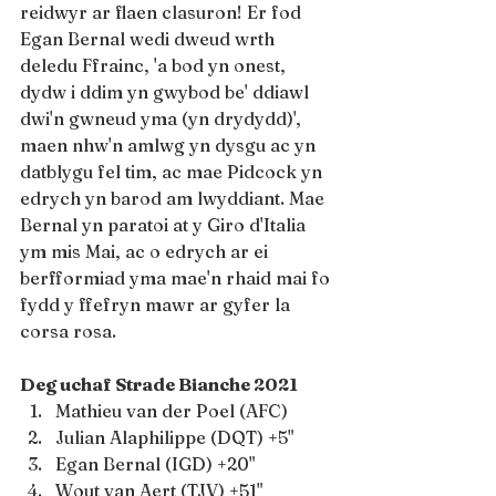
reidwyr ar flaen clasuron! Er fod 
Egan Bernal wedi dweud wrth 
deledu Ffrainc, 'a bod yn onest, 
dydw i ddim yn gwybod be' ddiawl 
dwi'n gwneud yma (yn drydydd)', 
maen nhw'n amlwg yn dysgu ac yn 
datblygu fel tim, ac mae Pidcock yn 
edrych yn barod am lwyddiant. Mae 
Bernal yn paratoi at y Giro d'Italia 
ym mis Mai, ac o edrych ar ei 
berfformiad yma mae'n rhaid mai fo 
fydd y ffefryn mawr ar gyfer la 
corsa rosa.
Deg uchaf Strade Bianche 2021
Mathieu van der Poel (AFC)
Julian Alaphilippe (DQT) +5"
Egan Bernal (IGD) +20"
Wout van Aert (TJV) +51"