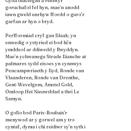
Gyda thactegau a reidwyr 
goruchafol fel hyn, mae'n anodd 
iawn gweld unrhyw ffordd o guro'r 
garfan ar hyn o bryd.
Perfformiad cryf gan Blaak; yn 
enwedig o ystyried ei bod hi'n 
ymddeol ar ddiwedd y flwyddyn. 
Mae'n ychwanegu Strade Bianche at 
palmares sydd eisoes yn cynnwys 
Pencampwriaeth y Byd, Ronde van 
Vlaanderen, Ronde van Drenthe, 
Gent-Wevelgem, Amstel Gold, 
Omloop Het Nieuwsblad a thri Le 
Samyn.
O gofio bod Paris-Roubaix'r 
menywod ar y gorwel am y tro 
cyntaf, dyma i chi reidiwr sy'n syth i 