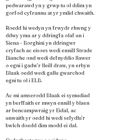
pedwarawd yn y grwp tu ol ddim yn 
gorfod cyfrannu at yr ymlid chwaith.
Roedd hi wedyn yn frwydr rhwng y 
ddwy yma ar y ddringfa olaf un i 
Siena - Borghini yn ddringwr 
cryfach ac eisoes wedi ennill Strade 
Bianche ond wedi defnyddio llawer 
o egni i gadw'r lleill draw, yn erbyn 
Blaak oedd wedi gallu gwarchod 
egni tu ol i ELB.
Ac mi amserodd Blaak ei symudiad 
yn berffaith er mwyn ennill y blaen 
ar bencampwraig yr Eidal, ac 
unwaith yr oedd hi wedi sefydlu'r 
bwlch doedd dim modd ei dal.