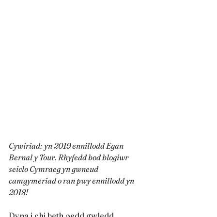
Cywiriad: yn 2019 ennillodd Egan 
Bernal y Tour. Rhyfedd bod blogiwr 
seiclo Cymraeg yn gwneud 
camgymeriad o ran pwy ennillodd yn 
2018!
Dyna i chi beth oedd gwledd.