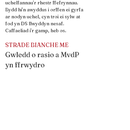
uchelfannau'r rhestr ffefrynnau. 
Bydd hi'n awyddus i orffen ei gyrfa 
ar nodyn uchel, cyn troi ei sylw at 
fod yn DS flwyddyn nesaf. 
Caffaeliad i'r gamp, heb os.
STRADE BIANCHE ME
Gwledd o rasio a MvdP 
yn ffrwydro