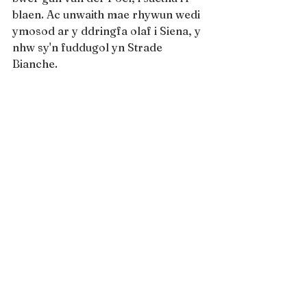
blaen. Ac unwaith mae rhywun wedi 
ymosod ar y ddringfa olaf i Siena, y 
nhw sy'n fuddugol yn Strade 
Bianche.