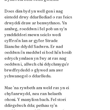
Does dim byd yn well gen i nag 
eistedd drwy ddarllediad o ras feics 
drwyddi draw ar benwythnos. Yn 
amlwg, roeddwn i fel pob un sy'n 
ymddiddori mewn seiclo wedi 
cyffroi'n lan ar gyfer Strade 
Bianche ddydd Sadwrn. Er nad 
oeddwn i'n meddwl ei bod hi'n bosib 
edrych ymlaen yn fwy at ras nag 
oeddwn i, allwch chi ddychmygu'r 
brwdfrydedd o glywed am awr 
ychwanegol o ddarlledu.
Mae 'na rywbeth am weld ras yn ei 
chyfanrwydd, neu ran helaeth 
ohoni. Y manylion bach. Fel stori 
ddirgelwch dda; pethau sy'n 