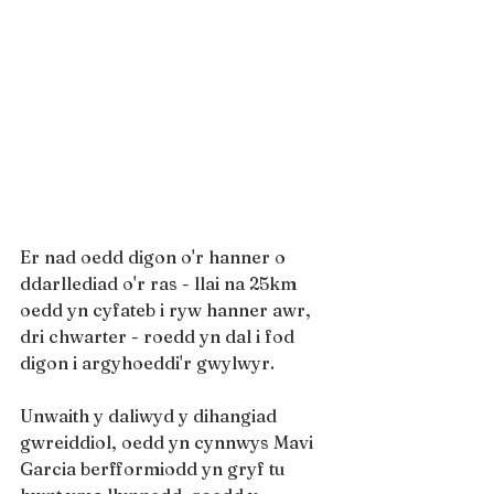
Er nad oedd digon o'r hanner o 
ddarllediad o'r ras - llai na 25km 
oedd yn cyfateb i ryw hanner awr, 
dri chwarter - roedd yn dal i fod 
digon i argyhoeddi'r gwylwyr.
Unwaith y daliwyd y dihangiad 
gwreiddiol, oedd yn cynnwys Mavi 
Garcia berfformiodd yn gryf tu 