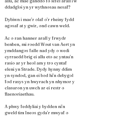
allu, ac mae ganddo fo lefel arall i'w 
ddadgloi yn yr wythnosau nesaf?
Dybiwn i mae'r olaf o'r rheiny fydd 
agosaf at y gwir, ond cawn weld.
Ac o ran hanner arall y frwydr 
benben, mi roedd Wout van Aert yn 
ymddangos falle nad ydy o wedi 
cyrraedd brig ei allu eto ac yntau'n 
rasio ar yr heol am y tro cyntaf 
eleni yn Strade. Dydy hynny ddim 
yn syndod, gan ei bod hi'n debygol 
fod rasys yn hwyrach yn nhymor y 
clasuron yn uwch ar ei restr o 
flaenoriaethau.
A phwy feddyliai y bydden ni'n 
gweld tim Ineos gyda'r mwyaf o 