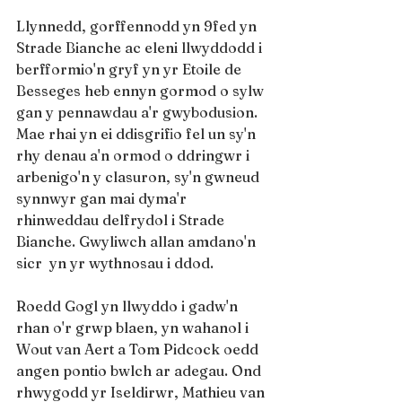
Llynnedd, gorffennodd yn 9fed yn 
Strade Bianche ac eleni llwyddodd i 
berfformio'n gryf yn yr Etoile de 
Besseges heb ennyn gormod o sylw 
gan y pennawdau a'r gwybodusion. 
Mae rhai yn ei ddisgrifio fel un sy'n 
rhy denau a'n ormod o ddringwr i 
arbenigo'n y clasuron, sy'n gwneud 
synnwyr gan mai dyma'r 
rhinweddau delfrydol i Strade 
Bianche. Gwyliwch allan amdano'n 
sicr  yn yr wythnosau i ddod.
Roedd Gogl yn llwyddo i gadw'n 
rhan o'r grwp blaen, yn wahanol i 
Wout van Aert a Tom Pidcock oedd 
angen pontio bwlch ar adegau. Ond 
rhwygodd yr Iseldirwr, Mathieu van 