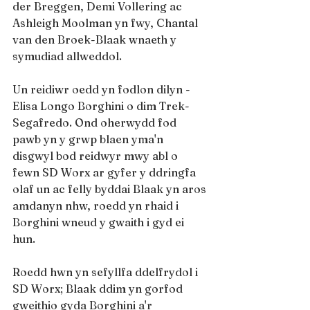
der Breggen, Demi Vollering ac 
Ashleigh Moolman yn fwy, Chantal 
van den Broek-Blaak wnaeth y 
symudiad allweddol.
Un reidiwr oedd yn fodlon dilyn - 
Elisa Longo Borghini o dim Trek-
Segafredo. Ond oherwydd fod 
pawb yn y grwp blaen yma'n 
disgwyl bod reidwyr mwy abl o 
fewn SD Worx ar gyfer y ddringfa 
olaf un ac felly byddai Blaak yn aros 
amdanyn nhw, roedd yn rhaid i 
Borghini wneud y gwaith i gyd ei 
hun.
Roedd hwn yn sefyllfa ddelfrydol i 
SD Worx; Blaak ddim yn gorfod 
gweithio gyda Borghini a'r 