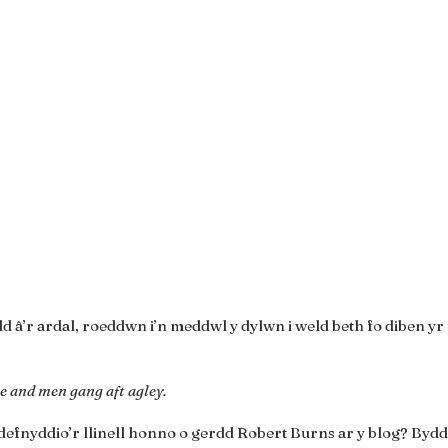
d â’r ardal, roeddwn i’n meddwl y dylwn i weld beth fo diben yr h
ce and men gang aft agley.
defnyddio’r llinell honno o gerdd Robert Burns ar y blog? Bydd 