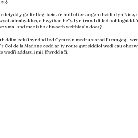
byg.
 lefydd y gellir llogi beic a’r holl offer angenrheidiol yn Nice, 
mwyaf adnabyddus, a hwythau hefyd yn frand dillad poblogaidd. 
m 
yma, ond mae isho chwaeth weithiau’n does?
h ddim celu’i syndod fod Cymro’n medru siarad Ffrangeg - wrtha
r Col de la Madone oedd ar fy route gwreiddiol wedi cau oherwy
 wedi’i addasu i mi i ffwrdd â fi.