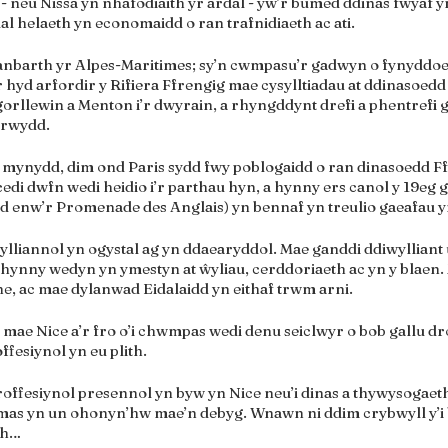
- neu Nissa yn nhafodiaith yr ardal - yw’r bumed ddinas fwyaf yn
 helaeth yn economaidd o ran trafnidiaeth ac ati.
ranbarth yr Alpes-Maritimes; sy’n cwmpasu’r gadwyn o fynyddoed
 hyd arfordir y Rifiera Ffrengig mae cysylltiadau at ddinasoedd 
 gorllewin a Menton i’r dwyrain, a rhyngddynt drefi a phentrefi 
grwydd.
mynydd, dim ond Paris sydd fwy poblogaidd o ran dinasoedd Ff
edi dwfn wedi heidio i’r parthau hyn, a hynny ers canol y 19eg g
dd enw’r Promenade des Anglais) yn bennaf yn treulio gaeafau y
ylliannol yn ogystal ag yn ddaearyddol. Mae ganddi ddiwylliant 
 o hynny wedyn yn ymestyn at ŵyliau, cerddoriaeth ac yn y blaen.
e, ac mae dylanwad Eidalaidd yn eithaf trwm arni.
 mae Nice a’r fro o’i chwmpas wedi denu seiclwyr o bob gallu dro
ffesiynol yn eu plith.
roffesiynol presennol yn byw yn Nice neu’i dinas a thywysogae
as yn un ohonyn’hw mae’n debyg. Wnawn ni ddim crybwyll y’i bo
th…