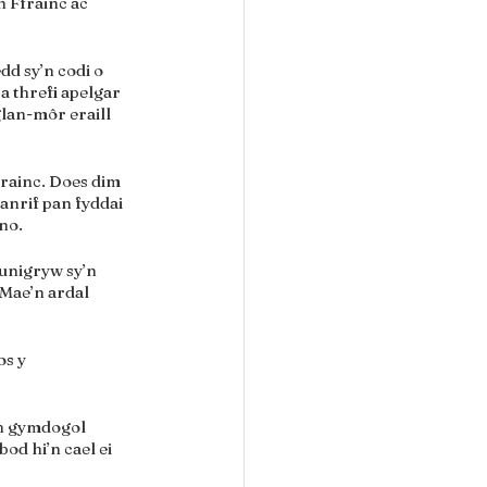
 Ffrainc ac 
d sy’n codi o 
a threfi apelgar 
glan-môr eraill 
rainc. Does dim 
anrif pan fyddai 
no.
unigryw sy’n 
 Mae’n ardal 
s y 
th gymdogol 
d hi’n cael ei 