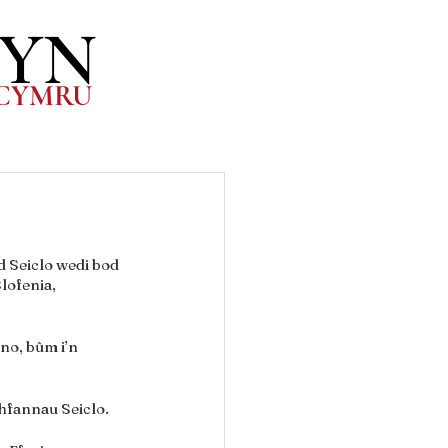
WYN
.CYM
RU
d Seiclo wedi bod 
lofenia, 
yno, bûm i’n 
chfannau Seiclo.