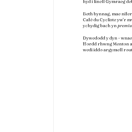
hyd i linell Gymraeg de
Beth bynnag, mae nifer o
Café du Cycliste yw’r 
ychydig bach yn 
premiu
Dywedodd y dyn - wnaet
ffordd rhwng Menton a’
wedi iddo argymell route