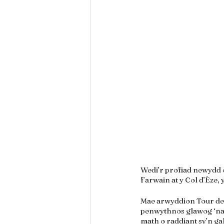
Wedi’r profiad newydd o
f’arwain at y Col d’Èze,
Mae arwyddion Tour de F
penwythnos glawog ‘na 
math o raddiant sy’n ga