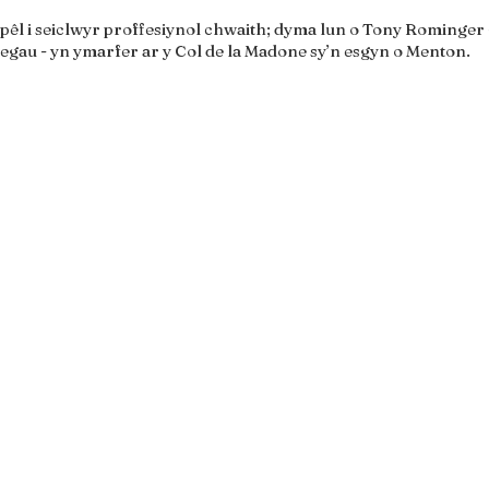
êl i seiclwyr proffesiynol chwaith; dyma lun o Tony Rominger -
egau - yn ymarfer ar y Col de la Madone sy’n esgyn o Menton.