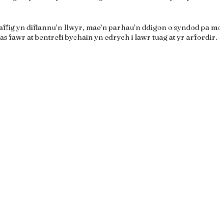
affig yn diflannu’n llwyr, mae’n parhau’n ddigon o syndod pa m
s fawr at bentrefi bychain yn edrych i lawr tuag at yr arfordir.