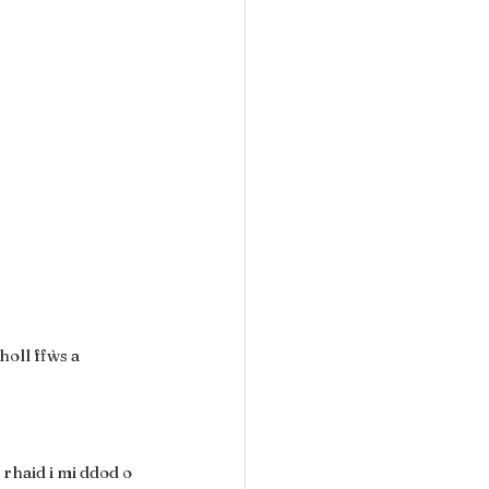
oll ffẁs a 
rhaid i mi ddod o 