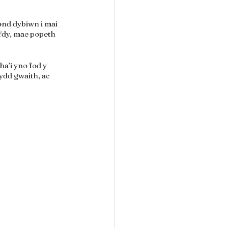
ond dybiwn i mai 
Ydy, mae popeth 
’i yno fod y 
dd gwaith, ac 