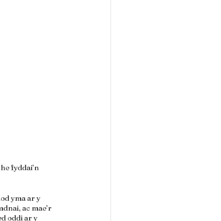
he fyddai’n 
od yma ar y 
dnai, ac mae’r 
 oddi ar y 