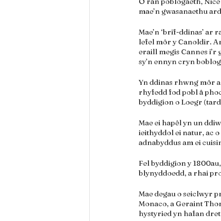
O ran poblogaeth, Nice 
mae’n gwasanaethu ardal
Mae’n ‘brif-ddinas’ ar 
lefel môr y Canoldir. Ar
eraill megis Cannes i’r
sy’n ennyn cryn boblo
Yn ddinas rhwng môr a 
rhyfedd fod pobl â phoc
byddigion o Loegr (tar
Mae ei hapêl yn un ddiw
ieithyddol ei natur, ac
adnabyddus am ei cuisin
Fel byddigion y 1800au,
blynyddoedd, a rhai pro
Mae degau o seiclwyr p
Monaco, a Geraint Thom
hystyried yn hafan dre