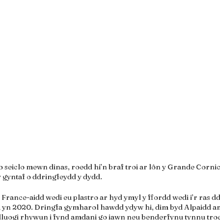
 seiclo mewn dinas, roedd hi’n braf troi ar lôn y Grande Cornic
 y gyntaf o ddringfeydd y dydd.
rance-aidd wedi eu plastro ar hyd ymyl y ffordd wedi i’r ras dd
yn 2020. Dringfa gymharol hawdd ydyw hi, dim byd Alpaidd am
lluogi rhywun i fynd amdani go iawn neu benderfynu tynnu troed