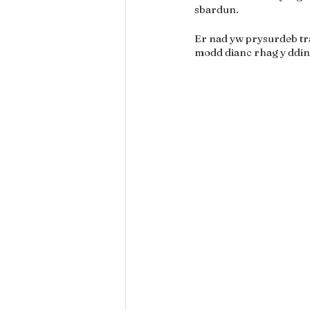
sbardun.
Er nad yw prysurdeb tr
modd dianc rhag y ddina