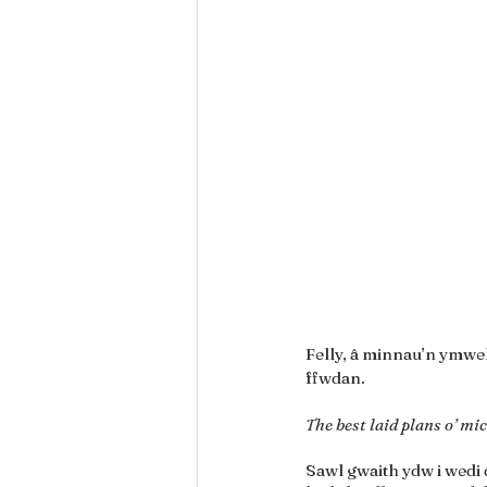
Felly, â minnau’n ymwel
ffwdan.
The best laid plans o’ mi
Sawl gwaith ydw i wedi 