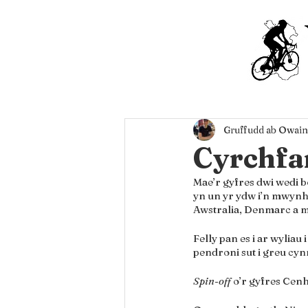
Gruffudd ab Owain
Cyrchfan
Mae’r gyfres dwi wedi b
yn un yr ydw i’n mwynha
Awstralia, Denmarc a 
Felly pan es i ar wyliau 
pendroni sut i greu cynn
Spin-off 
o’r gyfres Cenh