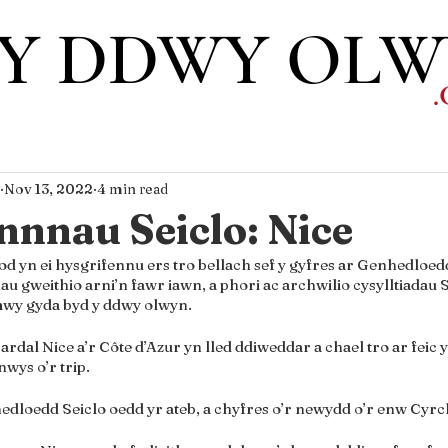
Y DDWY OL
Nov 13, 2022
4 min read
nnau Seiclo: Nice
od yn ei hysgrifennu ers tro bellach sef y gyfres ar Genhedloed
u gweithio arni’n fawr iawn, a phori ac archwilio cysylltiadau S
mwy gyda byd y ddwy olwyn.
i ardal Nice a’r Côte d’Azur yn lled ddiweddar a chael tro ar feic 
wys o’r trip.
edloedd Seiclo oedd yr ateb, a chyfres o’r newydd o’r enw Cyr